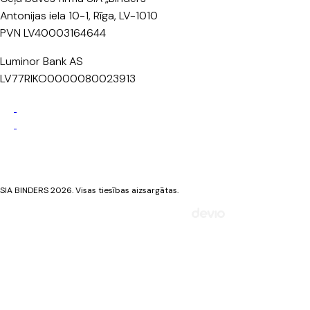
Antonijas iela 10-1, Rīga, LV-1010
PVN LV40003164644
Luminor Bank AS
LV77RIKO0000080023913
Privātuma politika
Sīkdatņu politika
SIA BINDERS 2026. Visas tiesības aizsargātas.
Mājaslapa izstrādāta