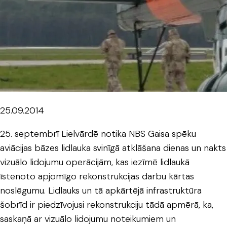
25.09.2014
25. septembrī Lielvārdē notika NBS Gaisa spēku
aviācijas bāzes lidlauka svinīgā atklāšana dienas un nakts
vizuālo lidojumu operācijām, kas iezīmē lidlaukā
īstenoto apjomīgo rekonstrukcijas darbu kārtas
noslēgumu. Lidlauks un tā apkārtējā infrastruktūra
šobrīd ir piedzīvojusi rekonstrukciju tādā apmērā, ka,
saskaņā ar vizuālo lidojumu noteikumiem un