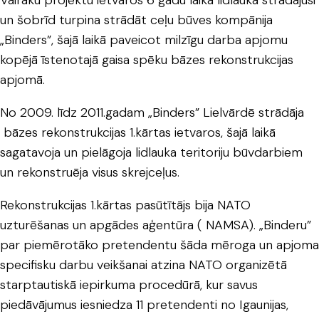
Vairāku projektu ietvaros 6 gadu laikā lidlaukā strādājusi
un šobrīd turpina strādāt ceļu būves kompānija
„Binders”, šajā laikā paveicot milzīgu darba apjomu
kopējā īstenotajā gaisa spēku bāzes rekonstrukcijas
apjomā.
No 2009. līdz 2011.gadam „Binders” Lielvārdē strādāja
bāzes rekonstrukcijas 1.kārtas ietvaros, šajā laikā
sagatavoja un pielāgoja lidlauka teritoriju būvdarbiem
un rekonstruēja visus skrejceļus.
Rekonstrukcijas 1.kārtas pasūtītājs bija NATO
uzturēšanas un apgādes aģentūra ( NAMSA). „Binderu”
par piemērotāko pretendentu šāda mēroga un apjoma
specifisku darbu veikšanai atzina NATO organizētā
starptautiskā iepirkuma procedūrā, kur savus
piedāvājumus iesniedza 11 pretendenti no Igaunijas,