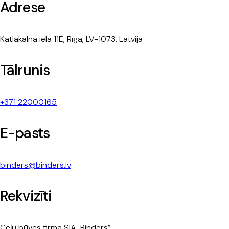
Adrese
Katlakalna iela 11E, Rīga, LV-1073, Latvija
Tālrunis
+371 22000165
E-pasts
binders@binders.lv
Rekvizīti
Ceļu būves firma SIA „Binders”