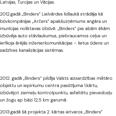
Latvijas, Turcijas un Vācijas.
2012.gadā „Binders” Lielvārdes lidlaukā strādāja kā
būvkompānijas „Arčers” apakšuzņēmums angāra un
munīcijas noliktavas izbūvē. „Binders” pie abām ēkām
izbūvēja auto stāvlaukumus, piebraucamos ceļus un
ierīkoja ārējās inženierkomunikācijas – lietus ūdens un
sadzīves kanalizācijas sistēmas.
2012. gadā „Binders” pildīja Valsts aizsardzības militāro
objektu un iepirkumu centra pasūtījuma 1.kārtu,
izbūvējot ziemeļu kontrolpunktu, asfaltētu pievedceļu
un žogu ap bāzi 12,5 km garumā.
2013.gadā šā projekta 2. kārtas ietvaros „Binders”