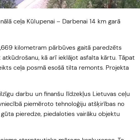
ionālā ceļa Kūlupenai – Darbenai 14 km garā
14,669 kilometram pārbūves gaitā paredzēts
 atkūdrošanu, kā arī ieklājot asfalta kārtu. Tāpat
eikts ceļa posmā esošā tilta remonts. Projekta
milzīgu darbu un finanšu līdzekļus Lietuvas ceļu
vniecībā piemēroto tehnoloģiju atšķirības no
ī gūta pieredze, piedaloties vairāku objektu