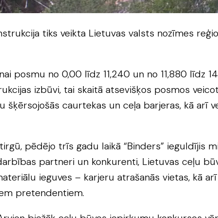
nstrukcija tiks veikta Lietuvas valsts nozīmes reģ
nai posmu no 0,00 līdz 11,240 un no 11,880 līdz 
ukcijas izbūvi, tai skaitā atsevišķos posmos veicot
 šķērsojošās caurtekas un ceļa barjeras, kā arī v
tirgū, pēdējo trīs gadu laikā “Binders” ieguldījis 
darbības partneri un konkurenti, Lietuvas ceļu bū
materiālu ieguves – karjeru atrašanās vietas, kā ar
tiem pretendentiem.