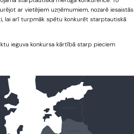
ērojama starptautiska mēroga konkurence. To
nkurējot ar vietējiem uzņēmumiem, nozarē iesaistās
āti, lai arī turpmāk spētu konkurēt starptautiskā
ojektu ieguva konkursa kārtībā starp pieciem