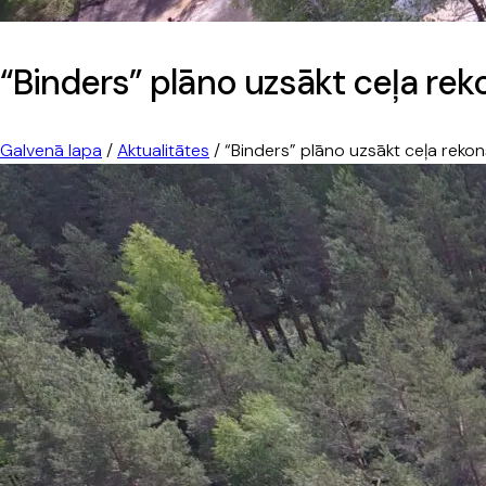
“Binders” plāno uzsākt ceļa rek
Galvenā lapa
/
Aktualitātes
/
“Binders” plāno uzsākt ceļa rekon