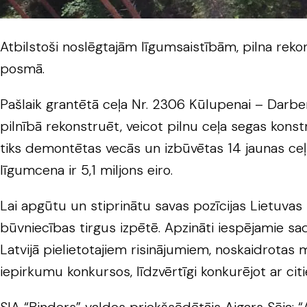
Atbilstoši noslēgtajām līgumsaistībām, pilna reko
posmā.
Pašlaik grantētā ceļa Nr. 2306 Kūlupenai – Darbe
pilnībā rekonstruēt, veicot pilnu ceļa segas konstr
tiks demontētas vecās un izbūvētas 14 jaunas ceļu
līgumcena ir 5,1 miljons eiro.
Lai apgūtu un stiprinātu savas pozīcijas Lietuvas 
būvniecības tirgus izpētē. Apzināti iespējamie sa
Latvijā pielietotajiem risinājumiem, noskaidrotas 
iepirkumu konkursos, līdzvērtīgi konkurējot ar ci