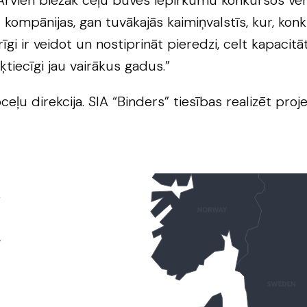
 “Arvien biežāk ceļu būves iepirkumu konkursos v
u kompānijas, gan tuvākajās kaimiņvalstīs, kur, ko
rīgi ir veidot un nostiprināt pieredzi, celt kapacit
ķtiecīgi jau vairākus gadus.”
oceļu direkcija. SIA “Binders” tiesības realizēt pr