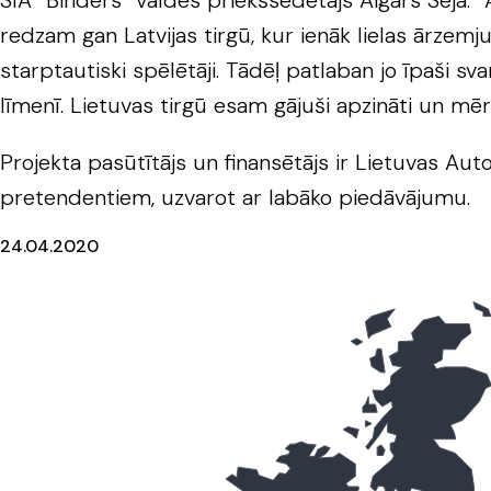
SIA “Binders” valdes priekšsēdētājs Aigars Sēja:
redzam gan Latvijas tirgū, kur ienāk lielas ārzemj
starptautiski spēlētāji. Tādēļ patlaban jo īpaši sva
līmenī. Lietuvas tirgū esam gājuši apzināti un mēr
Projekta pasūtītājs un finansētājs ir Lietuvas Aut
pretendentiem, uzvarot ar labāko piedāvājumu.
24.04.2020