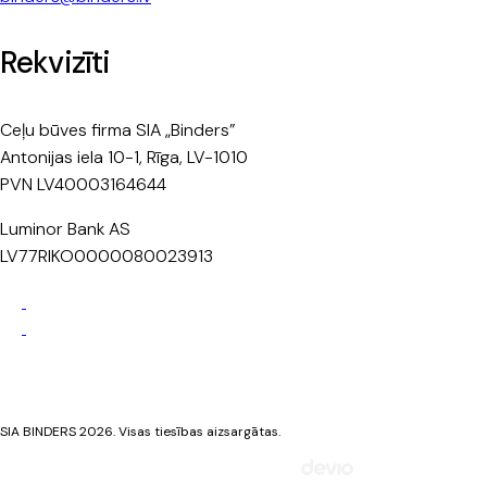
Rekvizīti
Ceļu būves firma SIA „Binders”
Antonijas iela 10-1, Rīga, LV-1010
PVN LV40003164644
Luminor Bank AS
LV77RIKO0000080023913
Privātuma politika
Sīkdatņu politika
SIA BINDERS 2026. Visas tiesības aizsargātas.
Mājaslapa izstrādāta