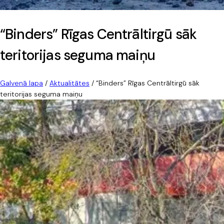
“Binders” Rīgas Centrāltirgū sāk
teritorijas seguma maiņu
Galvenā lapa
/
Aktualitātes
/
“Binders” Rīgas Centrāltirgū sāk
teritorijas seguma maiņu