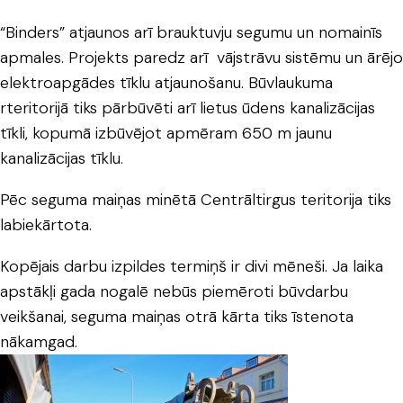
“Binders” atjaunos arī brauktuvju segumu un nomainīs
apmales. Projekts paredz arī vājstrāvu sistēmu un ārējo
elektroapgādes tīklu atjaunošanu. Būvlaukuma
rteritorijā tiks pārbūvēti arī lietus ūdens kanalizācijas
tīkli, kopumā izbūvējot apmēram 650 m jaunu
kanalizācijas tīklu.
Pēc seguma maiņas minētā Centrāltirgus teritorija tiks
labiekārtota.
Kopējais darbu izpildes termiņš ir divi mēneši. Ja laika
apstākļi gada nogalē nebūs piemēroti būvdarbu
veikšanai, seguma maiņas otrā kārta tiks īstenota
nākamgad.