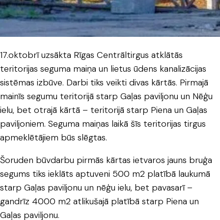
17.oktobrī uzsākta Rīgas Centrāltirgus atklātās
teritorijas seguma maiņa un lietus ūdens kanalizācijas
sistēmas izbūve. Darbi tiks veikti divas kārtās. Pirmajā
mainīs segumu teritorijā starp Gaļas paviljonu un Nēģu
ielu, bet otrajā kārtā – teritorijā starp Piena un Gaļas
paviljoniem. Seguma maiņas laikā šīs teritorijas tirgus
apmeklētājiem būs slēgtas.
Šoruden būvdarbu pirmās kārtas ietvaros jauns bruģa
segums tiks ieklāts aptuveni 500 m2 platībā laukumā
starp Gaļas paviljonu un nēģu ielu, bet pavasarī –
gandrīz 4000 m2 atlikušajā platībā starp Piena un
Gaļas paviljonu.