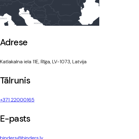
Adrese
Katlakalna iela 11E, Rīga, LV-1073, Latvija
Tālrunis
+371 22000165
E-pasts
binders@binders.lv