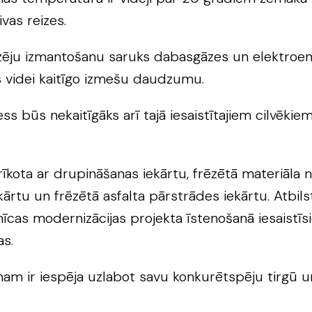
vas reizes.
izēju izmantošanu saruks dabasgāzes un elektroene
ās videi kaitīgo izmešu daudzumu.
s būs nekaitīgāks arī tajā iesaistītajiem cilvēkiem
prīkota ar drupināšanas iekārtu, frēzētā materiāla
ārtu un frēzētā asfalta pārstrādes iekārtu. Atbils
as modernizācijas projekta īstenošanā iesaistīsie
as.
am ir iespēja uzlabot savu konkurētspēju tirgū u