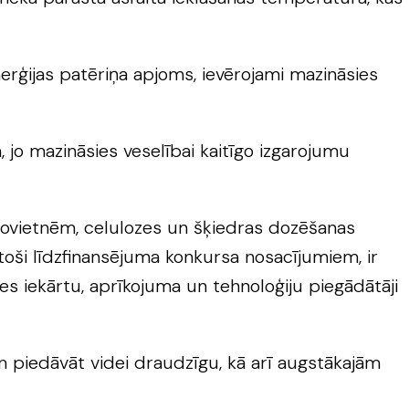
rģijas patēriņa apjoms, ievērojami mazināsies
, jo mazināsies veselībai kaitīgo izgarojumu
 novietnēm, celulozes un šķiedras dozēšanas
toši līdzfinansējuma konkursa nosacījumiem, ir
s iekārtu, aprīkojuma un tehnoloģiju piegādātāji
n piedāvāt videi draudzīgu, kā arī augstākajām