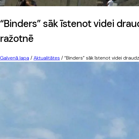
“Binders” sāk īstenot videi dra
ražotnē
Galvenā lapa
/
Aktualitātes
/
“Binders” sāk īstenot videi draud