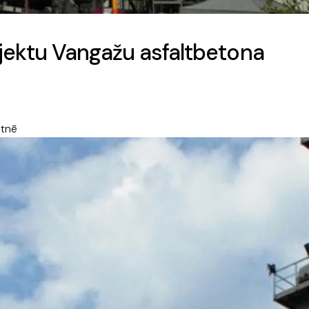
ojektu Vangažu asfaltbetona
otnē