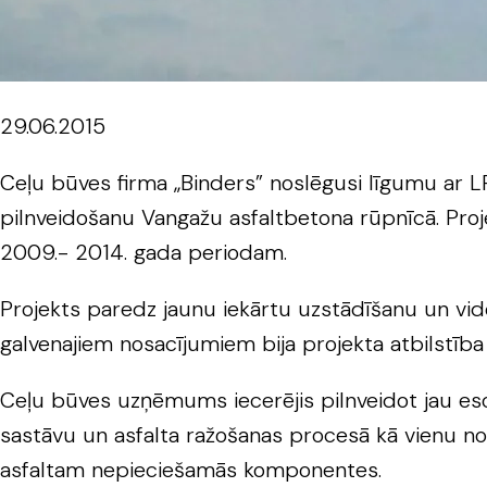
29.06.2015
Ceļu būves firma „Binders” noslēgusi līgumu ar LR
pilnveidošanu Vangažu asfaltbetona rūpnīcā. Proj
2009.- 2014. gada periodam.
Projekts paredz jaunu iekārtu uzstādīšanu un vid
galvenajiem nosacījumiem bija projekta atbilstība
Ceļu būves uzņēmums iecerējis pilnveidot jau eso
sastāvu un asfalta ražošanas procesā kā vienu no 
asfaltam nepieciešamās komponentes.