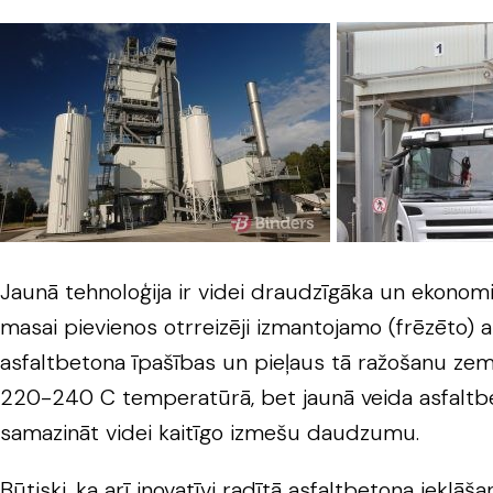
Jaunā tehnoloģija ir videi draudzīgāka un ekonomi
masai pievienos otrreizēji izmantojamo (frēzēto) 
asfaltbetona īpašības un pieļaus tā ražošanu zemāk
220-240 C temperatūrā, bet jaunā veida asfaltbe
samazināt videi kaitīgo izmešu daudzumu.
Būtiski, ka arī inovatīvi radītā asfaltbetona iek