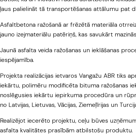
ļaus palielināt tā transportēšanas attālumu pat di
Asfaltbetona ražošanā ar frēzētā materiāla otrre
jauno izejmateriālu patēriņš, kas savukārt mazin
Jaunā asfalta veida ražošanas un ieklāšanas proces
iespējamība.
Projekta realizācijas ietvaros Vangažu ABR tiks a
iekārtu, polimēru modificēta bituma ražošanas iek
noslēgusies iekārtu iepirkuma procedūra un rūpnīc
no Latvijas, Lietuvas, Vācijas, Ziemeļīrijas un Turcij
Realizējot iecerēto projektu, ceļu būves uzņēmum
asfalta kvalitātes prasībām atbilstošu produktu.