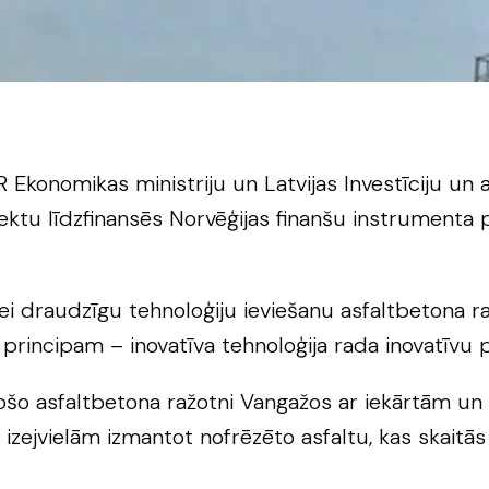
 Ekonomikas ministriju un Latvijas Investīciju un
ektu līdzfinansēs Norvēģijas finanšu instrumenta 
ei draudzīgu tehnoloģiju ieviešanu asfaltbetona r
 principam – inovatīva tehnoloģija rada inovatīvu 
šo asfaltbetona ražotni Vangažos ar iekārtām un 
izejvielām izmantot nofrēzēto asfaltu, kas skaitās