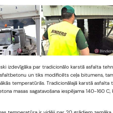
ski izdevīgāka par tradicionālo karstā asfalta te
asfaltbetonu un tiks modificēts ceļa bitumens, ta
ās temperatūrās. Tradicionālajā karstā asfalta teh
tona masas sagatavošana iespējama 140-160 C, ka
lāšanas temperatūra ir vidēji par 20 grādiem zemāk