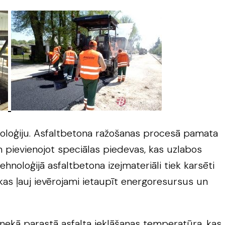
hnoloģiju. Asfaltbetona ražošanas procesā pamata
m pievienojot speciālas piedevas, kas uzlabos
noloģijā asfaltbetona izejmateriāli tiek karsēti
s ļauj ievērojami ietaupīt energoresursus un
a nekā parastā asfalta ieklāšanas temperatūra, kas