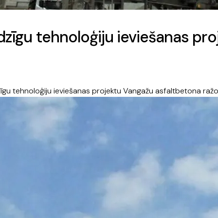
udzīgu tehnoloģiju ieviešanas pr
zīgu tehnoloģiju ieviešanas projektu Vangažu asfaltbetona raž