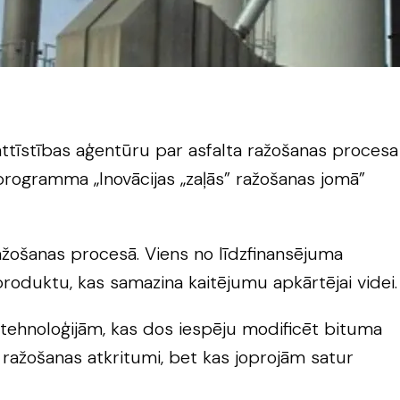
 attīstības aģentūru par asfalta ražošanas procesa
programma „Inovācijas „zaļās” ražošanas jomā”
ažošanas procesā. Viens no līdzfinansējuma
produktu, kas samazina kaitējumu apkārtējai videi.
tehnoloģijām, kas dos iespēju modificēt bituma
 ražošanas atkritumi, bet kas joprojām satur