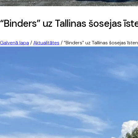
“Binders” uz Tallinas šosejas ī
Galvenā lapa
/
Aktualitātes
/
“Binders” uz Tallinas šosejas īs