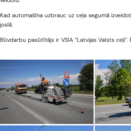
veidolu.
Kad automašīna uzbrauc uz ceļa segumā izveidotās 
joslā.
Būvdarbu pasūtītājs ir VSIA “Latvijas Valsts ceļi”. 