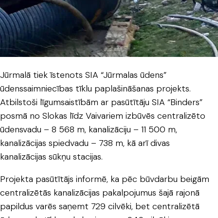
Jūrmalā tiek īstenots SIA “Jūrmalas ūdens”
ūdenssaimniecības tīklu paplašināšanas projekts.
Atbilstoši līgumsaistībām ar pasūtītāju SIA “Binders”
posmā no Slokas līdz Vaivariem izbūvēs centralizēto
ūdensvadu – 8 568 m, kanalizāciju – 11 500 m,
kanalizācijas spiedvadu – 738 m, kā arī divas
kanalizācijas sūkņu stacijas.
Projekta pasūtītājs informē, ka pēc būvdarbu beigām
centralizētās kanalizācijas pakalpojumus šajā rajonā
papildus varēs saņemt 729 cilvēki, bet centralizētā