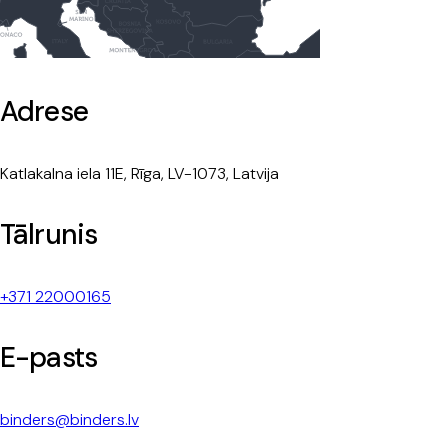
Adrese
Katlakalna iela 11E, Rīga, LV-1073, Latvija
Tālrunis
+371 22000165
E-pasts
binders@binders.lv