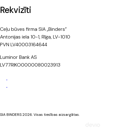
Rekvizīti
Ceļu būves firma SIA „Binders”
Antonijas iela 10-1, Rīga, LV-1010
PVN LV40003164644
Luminor Bank AS
LV77RIKO0000080023913
Privātuma politika
Sīkdatņu politika
SIA BINDERS 2026. Visas tiesības aizsargātas.
Mājaslapa izstrādāta