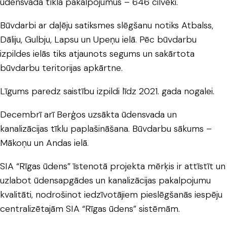
ūdensvada tīkla pakalpojumus – 646 cilvēki.
Būvdarbi ar daļēju satiksmes slēgšanu notiks Atbalss,
Dāliju, Gulbju, Lapsu un Upeņu ielā. Pēc būvdarbu
izpildes ielās tiks atjaunots segums un sakārtota
būvdarbu teritorijas apkārtne.
Līgums paredz saistību izpildi līdz 2021. gada nogalei.
Decembrī arī Berģos uzsākta ūdensvada un
kanalizācijas tīklu paplašināšana. Būvdarbu sākums –
Mākoņu un Andas ielā.
SIA “Rīgas ūdens” īstenotā projekta mērķis ir attīstīt un
uzlabot ūdensapgādes un kanalizācijas pakalpojumu
kvalitāti, nodrošinot iedzīvotājiem pieslēgšanās iespēju
centralizētajām SIA “Rīgas ūdens” sistēmām.