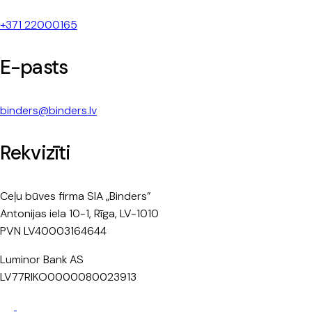
+371 22000165
E-pasts
binders@binders.lv
Rekvizīti
Ceļu būves firma SIA „Binders”
Antonijas iela 10-1, Rīga, LV-1010
PVN LV40003164644
Luminor Bank AS
LV77RIKO0000080023913