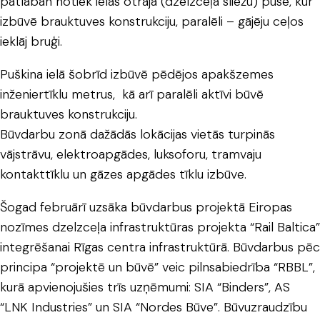
patlaban notiek ielas otrajā (dzelzceļa sliežu) pusē, kur
izbūvē brauktuves konstrukciju, paralēli – gājēju ceļos
ieklāj bruģi.
Puškina ielā šobrīd izbūvē pēdējos apakšzemes
inženiertīklu metrus, kā arī paralēli aktīvi būvē
brauktuves konstrukciju.
Būvdarbu zonā dažādās lokācijas vietās turpinās
vājstrāvu, elektroapgādes, luksoforu, tramvaju
kontakttīklu un gāzes apgādes tīklu izbūve.
Šogad februārī uzsāka būvdarbus projektā Eiropas
nozīmes dzelzceļa infrastruktūras projekta “Rail Baltica”
integrēšanai Rīgas centra infrastruktūrā. Būvdarbus pēc
principa “projektē un būvē” veic pilnsabiedrība “RBBL”,
kurā apvienojušies trīs uzņēmumi: SIA “Binders”, AS
“LNK Industries” un SIA “Nordes Būve”. Būvuzraudzību