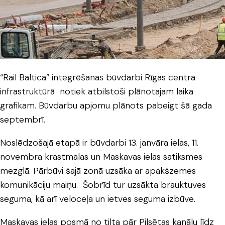
“Rail Baltica” integrēšanas būvdarbi Rīgas centra
infrastruktūrā notiek atbilstoši plānotajam laika
grafikam. Būvdarbu apjomu plānots pabeigt šā gada
septembrī.
Noslēdzošajā etapā ir būvdarbi 13. janvāra ielas, 11.
novembra krastmalas un Maskavas ielas satiksmes
mezglā. Pārbūvi šajā zonā uzsāka ar apakšzemes
komunikāciju maiņu. Šobrīd tur uzsākta brauktuves
seguma, kā arī veloceļa un ietves seguma izbūve.
Maskavas ielas posmā no tilta pār Pilsētas kanālu līdz