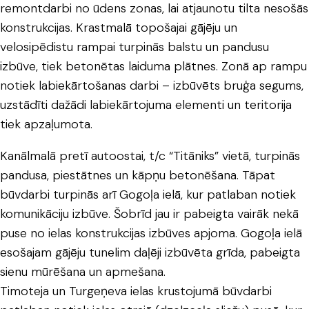
remontdarbi no ūdens zonas, lai atjaunotu tilta nesošās
konstrukcijas. Krastmalā topošajai gājēju un
velosipēdistu rampai turpinās balstu un pandusu
izbūve, tiek betonētas laiduma plātnes. Zonā ap rampu
notiek labiekārtošanas darbi – izbūvēts bruģa segums,
uzstādīti dažādi labiekārtojuma elementi un teritorija
tiek apzaļumota.
Kanālmalā pretī autoostai, t/c “Titāniks” vietā, turpinās
pandusa, piestātnes un kāpņu betonēšana. Tāpat
būvdarbi turpinās arī Gogoļa ielā, kur patlaban notiek
komunikāciju izbūve. Šobrīd jau ir pabeigta vairāk nekā
puse no ielas konstrukcijas izbūves apjoma. Gogoļa ielā
esošajam gājēju tunelim daļēji izbūvēta grīda, pabeigta
sienu mūrēšana un apmešana.
Timoteja un Turgeņeva ielas krustojumā būvdarbi