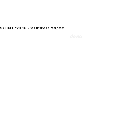
Privātuma politika
Sīkdatņu politika
SIA BINDERS 2026. Visas tiesības aizsargātas.
Mājaslapa izstrādāta