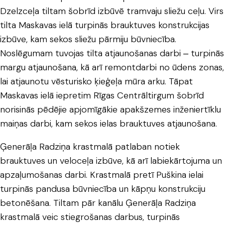
Dzelzceļa tiltam šobrīd izbūvē tramvaju sliežu ceļu. Virs
tilta Maskavas ielā turpinās brauktuves konstrukcijas
izbūve, kam sekos sliežu pārmiju būvniecība.
Noslēgumam tuvojas tilta atjaunošanas darbi ‒ turpinās
margu atjaunošana, kā arī remontdarbi no ūdens zonas,
lai atjaunotu vēsturisko ķieģeļa mūra arku. Tāpat
Maskavas ielā iepretim Rīgas Centrāltirgum šobrīd
norisinās pēdējie apjomīgākie apakšzemes inženiertīklu
maiņas darbi, kam sekos ielas brauktuves atjaunošana.
Ģenerāļa Radziņa krastmalā patlaban notiek
brauktuves un veloceļa izbūve, kā arī labiekārtojuma un
apzaļumošanas darbi. Krastmalā pretī Puškina ielai
turpinās pandusa būvniecība un kāpņu konstrukciju
betonēšana. Tiltam pār kanālu Ģenerāļa Radziņa
krastmalā veic stiegrošanas darbus, turpinās