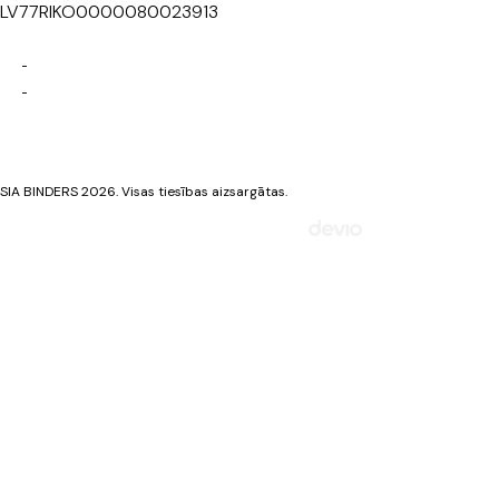
LV77RIKO0000080023913
Privātuma politika
Sīkdatņu politika
SIA BINDERS 2026. Visas tiesības aizsargātas.
Mājaslapa izstrādāta