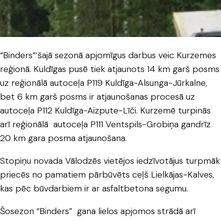
“Binders”‘šajā sezonā apjomīgus darbus veic Kurzemes
reģionā. Kuldīgas pusē tiek atjaunots 14 km garš posms
uz reģionālā autoceļa P119 Kuldīga-Alsunga-Jūrkalne,
bet 6 km garš posms ir atjaunošanas procesā uz
autoceļa P112 Kuldīga-Aizpute-Līči. Kurzemē turpinās
arī reģionālā autoceļa P111 Ventspils-Grobiņa gandrīz
20 km gara posma atjaunošana.
Stopiņu novada Vālodzēs vietējos iedzīvotājus turpmāk
priecēs no pamatiem pārbūvēts ceļš Lielkājas-Kalves,
kas pēc būvdarbiem ir ar asfaltbetona segumu.
Šosezon “Binders” gana lielos apjomos strādā arī