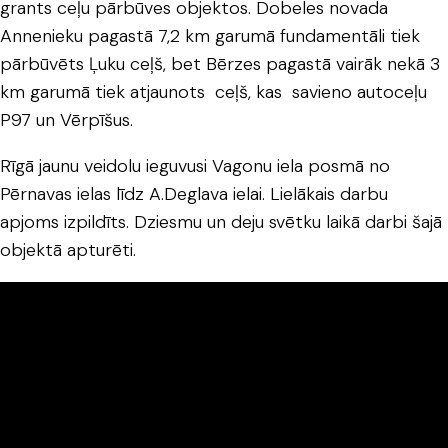
grants ceļu pārbūves objektos. Dobeles novada
Annenieku pagastā 7,2 km garumā fundamentāli tiek
pārbūvēts Ļuku ceļš, bet Bērzes pagastā vairāk nekā 3
km garumā tiek atjaunots ceļš, kas savieno autoceļu
P97 un Vērpīšus.
Rīgā jaunu veidolu ieguvusi Vagonu iela posmā no
Pērnavas ielas līdz A.Deglava ielai. Lielākais darbu
apjoms izpildīts. Dziesmu un deju svētku laikā darbi šajā
objektā apturēti.