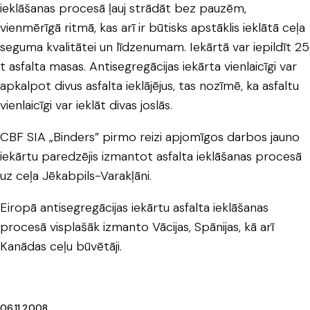
ieklāšanas procesā ļauj strādāt bez pauzēm,
vienmērīgā ritmā, kas arī ir būtisks apstāklis ieklātā ceļa
seguma kvalitātei un līdzenumam. Iekārtā var iepildīt 25
t asfalta masas. Antisegregācijas iekārta vienlaicīgi var
apkalpot divus asfalta ieklājējus, tas nozīmē, ka asfaltu
vienlaicīgi var ieklāt divas joslās.
CBF SIA „Binders” pirmo reizi apjomīgos darbos jauno
iekārtu paredzējis izmantot asfalta ieklāšanas procesā
uz ceļa Jēkabpils-Varakļāni.
Eiropā antisegregācijas iekārtu asfalta ieklāšanas
procesā visplašāk izmanto Vācijas, Spānijas, kā arī
Kanādas ceļu būvētāji.
06.11.2008