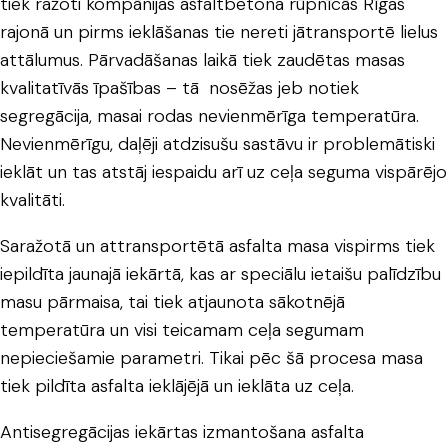
tiek ražoti kompānijas asfaltbetona rūpnīcās Rīgas
rajonā un pirms ieklāšanas tie nereti jātransportē lielus
attālumus. Pārvadāšanas laikā tiek zaudētas masas
kvalitatīvās īpašības – tā nosēžas jeb notiek
segregācija, masai rodas nevienmērīga temperatūra.
Nevienmērīgu, daļēji atdzisušu sastāvu ir problemātiski
ieklāt un tas atstāj iespaidu arī uz ceļa seguma vispārējo
kvalitāti.
Saražotā un attransportētā asfalta masa vispirms tiek
iepildīta jaunajā iekārtā, kas ar speciālu ietaišu palīdzību
masu pārmaisa, tai tiek atjaunota sākotnējā
temperatūra un visi teicamam ceļa segumam
nepieciešamie parametri. Tikai pēc šā procesa masa
tiek pildīta asfalta ieklājējā un ieklāta uz ceļa.
Antisegregācijas iekārtas izmantošana asfalta