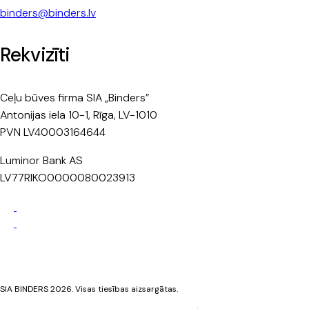
binders@binders.lv
Rekvizīti
Ceļu būves firma SIA „Binders”
Antonijas iela 10-1, Rīga, LV-1010
PVN LV40003164644
Luminor Bank AS
LV77RIKO0000080023913
Privātuma politika
Sīkdatņu politika
SIA BINDERS 2026. Visas tiesības aizsargātas.