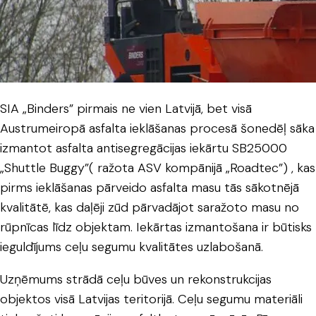
SIA „Binders” pirmais ne vien Latvijā, bet visā
Austrumeiropā asfalta ieklāšanas procesā šonedēļ sāka
izmantot asfalta antisegregācijas iekārtu SB25000
„Shuttle Buggy”( ražota ASV kompānijā „Roadtec”) , kas
pirms ieklāšanas pārveido asfalta masu tās sākotnējā
kvalitātē, kas daļēji zūd pārvadājot saražoto masu no
rūpnīcas līdz objektam. Iekārtas izmantošana ir būtisks
ieguldījums ceļu segumu kvalitātes uzlabošanā.
Uzņēmums strādā ceļu būves un rekonstrukcijas
objektos visā Latvijas teritorijā. Ceļu segumu materiāli