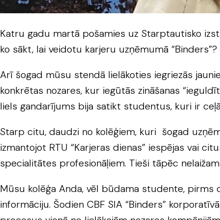
Katru gadu martā pošamies uz Starptautisko izstā
ko sākt, lai veidotu karjeru uzņēmumā “Binders”?
Arī šogad mūsu stendā lielākoties iegriezās jaunie
konkrētas nozares, kur iegūtās zināšanas “ieguldī
liels gandarījums bija satikt studentus, kuri ir ceļā
Starp citu, daudzi no kolēģiem, kuri šogad uzņēm
izmantojot RTU “Karjeras dienas” iespējas vai ci
specialitātes profesionāļiem. Tieši tāpēc nelaižam
Mūsu kolēģa Anda, vēl būdama studente, pirms de
informāciju. Šodien CBF SIA “Binders” korporatīv