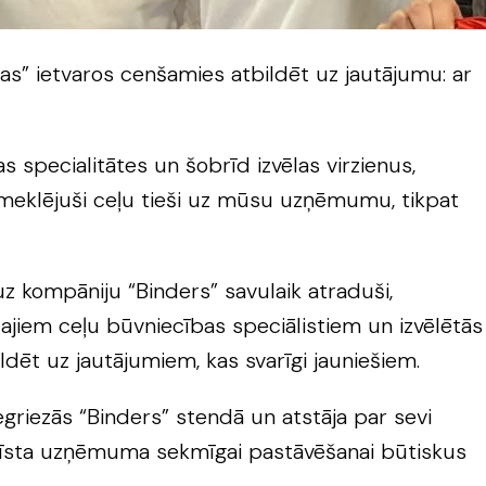
as” ietvaros cenšamies atbildēt uz jautājumu: ar
s specialitātes un šobrīd izvēlas virzienus,
ri meklējuši ceļu tieši uz mūsu uzņēmumu, tikpat
z kompāniju “Binders” savulaik atraduši,
ajiem ceļu būvniecības speciālistiem un izvēlētās
ldēt uz jautājumiem, kas svarīgi jauniešiem.
riezās “Binders” stendā un atstāja par sevi
attīsta uzņēmuma sekmīgai pastāvēšanai būtiskus