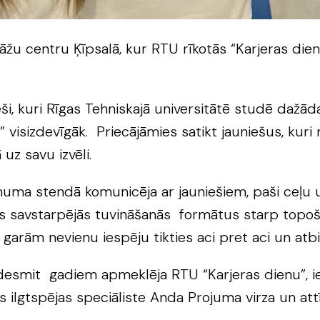
žu centru Ķīpsalā, kur RTU rīkotās “Karjeras dien
ši, kuri Rīgas Tehniskajā universitātē studē dažāda
t” visizdevīgāk. Priecājāmies satikt jauniešus, ku
 uz savu izvēli.
uma stendā komunicēja ar jauniešiem, paši ceļu u
tus savstarpējās tuvināšanās formātus starp topoš
 garām nevienu iespēju tikties aci pret aci un atbi
smit gadiem apmeklēja RTU “Karjeras dienu”, ieg
ās ilgtspējas speciāliste Anda Projuma virza un 