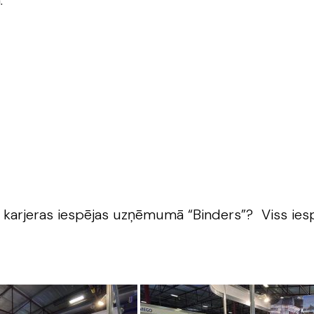
.
v karjeras iespējas uzņēmumā “Binders”? Viss iespē