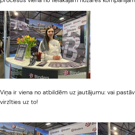
procesus vienā no lielākajām nozares kompānijām
Viņa ir viena no atbildēm uz jautājumu: vai pastā
virzīties uz to!