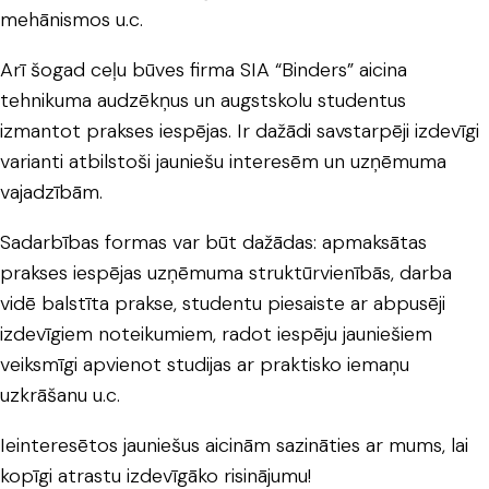
mehānismos u.c.
Arī šogad ceļu būves firma SIA “Binders” aicina
tehnikuma audzēkņus un augstskolu studentus
izmantot prakses iespējas. Ir dažādi savstarpēji izdevīgi
varianti atbilstoši jauniešu interesēm un uzņēmuma
vajadzībām.
Sadarbības formas var būt dažādas: apmaksātas
prakses iespējas uzņēmuma struktūrvienībās, darba
vidē balstīta prakse, studentu piesaiste ar abpusēji
izdevīgiem noteikumiem, radot iespēju jauniešiem
veiksmīgi apvienot studijas ar praktisko iemaņu
uzkrāšanu u.c.
Ieinteresētos jauniešus aicinām sazināties ar mums, lai
kopīgi atrastu izdevīgāko risinājumu!