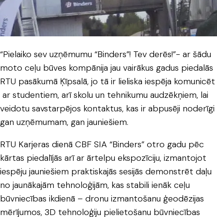
“Pielaiko sev uzņēmumu “Binders”! Tev derēs!”- ar šādu
moto ceļu būves kompānija jau vairākus gadus piedalās
RTU pasākumā Ķīpsalā, jo tā ir lieliska iespēja komunicēt
ar studentiem, arī skolu un tehnikumu audzēkņiem, lai
veidotu savstarpējos kontaktus, kas ir abpusēji noderīgi
gan uzņēmumam, gan jauniešiem.
RTU Karjeras dienā CBF SIA “Binders” otro gadu pēc
kārtas piedalījās arī ar ārtelpu ekspozīciju, izmantojot
iespēju jauniešiem praktiskajās sesijās demonstrēt daļu
no jaunākajām tehnoloģijām, kas stabili ienāk ceļu
būvniecības ikdienā – dronu izmantošanu ģeodēzijas
mērījumos, 3D tehnoloģiju pielietošanu būvniecības