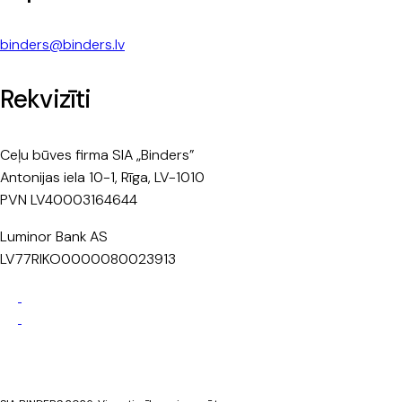
binders@binders.lv
Rekvizīti
Ceļu būves firma SIA „Binders”
Antonijas iela 10-1, Rīga, LV-1010
PVN LV40003164644
Luminor Bank AS
LV77RIKO0000080023913
Privātuma politika
Sīkdatņu politika