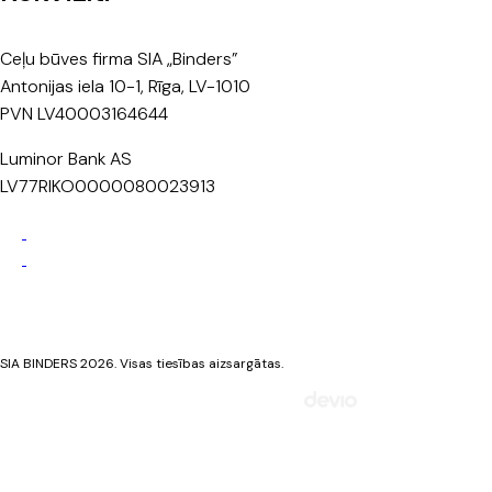
Ceļu būves firma SIA „Binders”
Antonijas iela 10-1, Rīga, LV-1010
PVN LV40003164644
Luminor Bank AS
LV77RIKO0000080023913
Privātuma politika
Sīkdatņu politika
SIA BINDERS 2026. Visas tiesības aizsargātas.
Mājaslapa izstrādāta