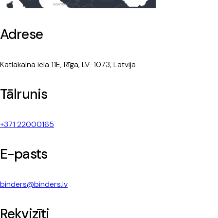
Adrese
Katlakalna iela 11E, Rīga, LV-1073, Latvija
Tālrunis
+371 22000165
E-pasts
binders@binders.lv
Rekvizīti