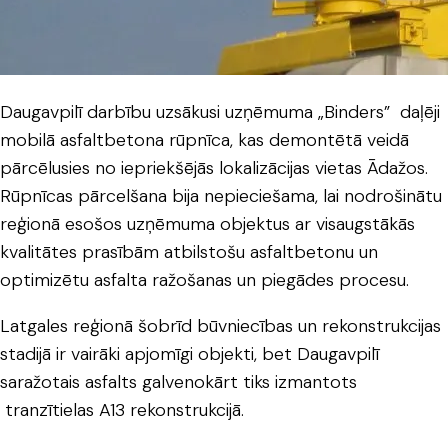
Daugavpilī darbību uzsākusi uzņēmuma „Binders” daļēji
mobilā asfaltbetona rūpnīca, kas demontētā veidā
pārcēlusies no iepriekšējās lokalizācijas vietas Ādažos.
Rūpnīcas pārcelšana bija nepieciešama, lai nodrošinātu
reģionā esošos uzņēmuma objektus ar visaugstākās
kvalitātes prasībām atbilstošu asfaltbetonu un
optimizētu asfalta ražošanas un piegādes procesu.
Latgales reģionā šobrīd būvniecības un rekonstrukcijas
stadijā ir vairāki apjomīgi objekti, bet Daugavpilī
saražotais asfalts galvenokārt tiks izmantots
tranzītielas A13 rekonstrukcijā.