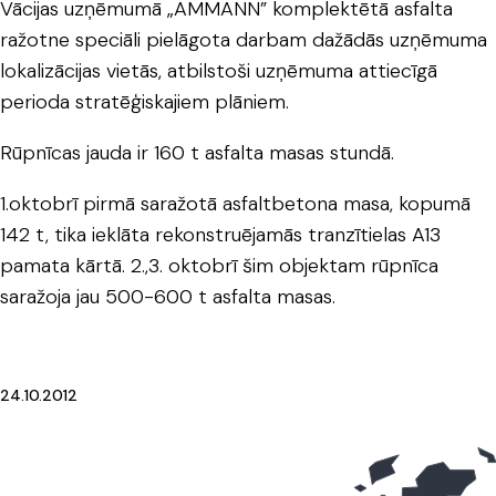
Vācijas uzņēmumā „AMMANN” komplektētā asfalta
ražotne speciāli pielāgota darbam dažādās uzņēmuma
lokalizācijas vietās, atbilstoši uzņēmuma attiecīgā
perioda stratēģiskajiem plāniem.
Rūpnīcas jauda ir 160 t asfalta masas stundā.
1.oktobrī pirmā saražotā asfaltbetona masa, kopumā
142 t, tika ieklāta rekonstruējamās tranzītielas A13
pamata kārtā. 2.,3. oktobrī šim objektam rūpnīca
saražoja jau 500-600 t asfalta masas.
24.10.2012