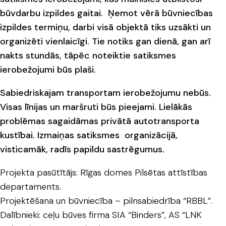
būvdarbu izpildes gaitai. Ņemot vērā būvniecības
izpildes termiņu, darbi visā objektā tiks uzsākti un
organizēti vienlaicīgi. Tie notiks gan dienā, gan arī
nakts stundās, tāpēc noteiktie satiksmes
ierobežojumi būs plaši.
Sabiedriskajam transportam ierobežojumu nebūs.
Visas līnijas un maršruti būs pieejami. Lielākās
problēmas sagaidāmas privātā autotransporta
kustībai. Izmaiņas satiksmes organizācijā,
visticamāk, radīs papildu sastrēgumus.
Projekta pasūtītājs: Rīgas domes Pilsētas attīstības
departaments.
Projektēšana un būvniecība – pilnsabiedrība “RBBL”.
Dalībnieki: ceļu būves firma SIA “Binders”, AS “LNK