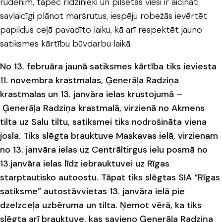
rudenim, tāpēc rīdzinieki un pilsētas viesi ir aicināti
savlaicīgi plānot maršrutus, iespēju robežās ievērtēt
papildus ceļā pavadīto laiku, kā arī respektēt jauno
satiksmes kārtību būvdarbu laikā.
No 13. februāra jaunā satiksmes kārtība tiks ieviesta
11. novembra krastmalas, Ģenerāļa Radziņa
krastmalas un 13. janvāra ielas krustojumā –
Ģenerāļa Radziņa krastmalā, virzienā no Akmens
tilta uz Salu tiltu, satiksmei tiks nodrošināta viena
josla. Tiks slēgta brauktuve Maskavas ielā, virzienam
no 13. janvāra ielas uz Centrāltirgus ielu posmā no
13.janvāra ielas līdz iebrauktuvei uz Rīgas
starptautisko autoostu. Tāpat tiks slēgtas SIA “Rīgas
satiksme” autostāvvietas 13. janvāra ielā pie
dzelzceļa uzbēruma un tilta. Ņemot vērā, ka tiks
slēgta arī brauktuve, kas savieno Ģenerāļa Radziņa