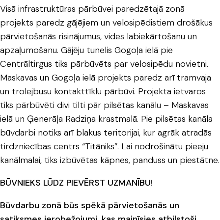
Visā infrastruktūras pārbūvei paredzētajā zonā
projekts paredz gājējiem un velosipēdistiem drošākus
pārvietošanās risinājumus, vides labiekārtošanu un
apzaļumošanu. Gājēju tunelis Gogoļa ielā pie
Centrāltirgus tiks pārbūvēts par velosipēdu novietni.
Maskavas un Gogoļa ielā projekts paredz arī tramvaja
un trolejbusu kontakttīklu pārbūvi. Projekta ietvaros
tiks pārbūvēti divi tilti pār pilsētas kanālu – Maskavas
ielā un Ģenerāļa Radziņa krastmalā. Pie pilsētas kanāla
būvdarbi notiks arī blakus teritorijai, kur agrāk atradās
tirdzniecības centrs “Titāniks”. Lai nodrošinātu pieeju
kanālmalai, tiks izbūvētas kāpnes, panduss un piestātne.
BŪVNIEKS LŪDZ PIEVĒRST UZMANĪBU!
Būvdarbu zonā būs spēkā pārvietošanās un
satiksmes ierobežojumi, kas mainīsies atbilstoši