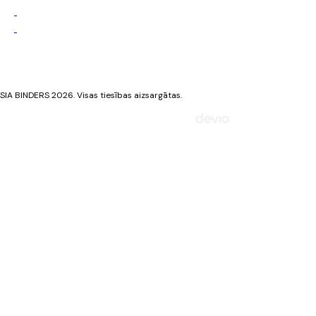
Privātuma politika
Sīkdatņu politika
SIA BINDERS 2026. Visas tiesības aizsargātas.
Mājaslapa izstrādāta