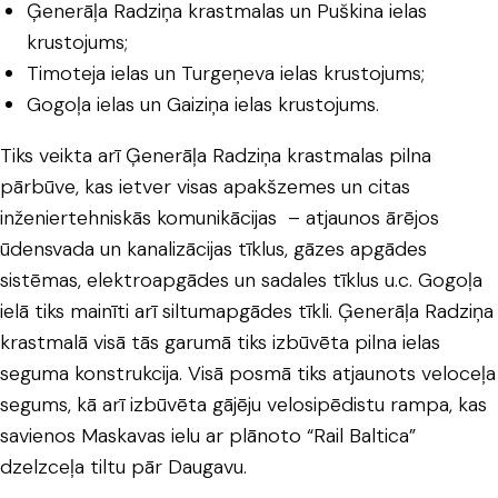
Ģenerāļa Radziņa krastmalas un Puškina ielas
krustojums;
Timoteja ielas un Turgeņeva ielas krustojums;
Gogoļa ielas un Gaiziņa ielas krustojums.
Tiks veikta arī Ģenerāļa Radziņa krastmalas pilna
pārbūve, kas ietver visas apakšzemes un citas
inženiertehniskās komunikācijas – atjaunos ārējos
ūdensvada un kanalizācijas tīklus, gāzes apgādes
sistēmas, elektroapgādes un sadales tīklus u.c. Gogoļa
ielā tiks mainīti arī siltumapgādes tīkli. Ģenerāļa Radziņa
krastmalā visā tās garumā tiks izbūvēta pilna ielas
seguma konstrukcija. Visā posmā tiks atjaunots veloceļa
segums, kā arī izbūvēta gājēju velosipēdistu rampa, kas
savienos Maskavas ielu ar plānoto “Rail Baltica”
dzelzceļa tiltu pār Daugavu.