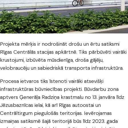
Projekta mērķis ir nodrošināt drošu un ērtu satiksmi
Rīgas Centrālās stacijas apkārtnē. Tiks pārbūvēti vairāki
krustojumi, izbūvēta mūsdienīga, droša gājēju,
velobraucēju un sabiedriskā transporta infrastruktūra.
Procesa ietvaros tiks īstenoti vairāki atsevišķi
infrastruktūras būvniecības projekti. Būvdarbu zona
aptvers Ģenerāļa Radziņa krastmalu no 13. janvāra līdz
Jēzusbaznīcas ielai, kā arī Rīgas autoostai un
Centrāltirgum piegulošās teritorijas. Ievērojamas
izmaiņas satiksmē šajā teritorijā būs līdz 2023. gada