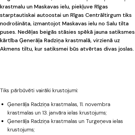
krastmalu un Maskavas ielu, piekļuve Rīgas
starptautiskai autoostai un Rīgas Centrāltirgum tiks
nodrošināta, izmantojot Maskavas ielu no Salu tilta
puses. Nedēļas beigās stāsies spēkā jauna satiksmes
kārtība Ģenerāļa Radziņa krastmalā, virzienā uz
Akmens tiltu, kur satiksmei būs atvērtas divas joslas.
Tiks pārbūvēti vairāki krustojumi:
Ģenerāļa Radziņa krastmalas, 11. novembra
krastmalas un 13. janvāra ielas krustojums;
Ģenerāļa Radziņa krastmalas un Turgeņeva ielas
krustojums;