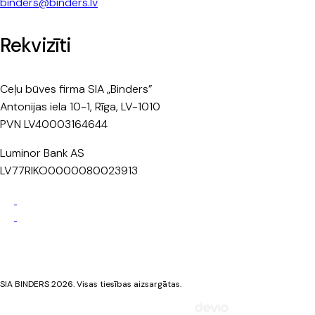
binders@binders.lv
Rekvizīti
Ceļu būves firma SIA „Binders”
Antonijas iela 10-1, Rīga, LV-1010
PVN LV40003164644
Luminor Bank AS
LV77RIKO0000080023913
Privātuma politika
Sīkdatņu politika
SIA BINDERS 2026. Visas tiesības aizsargātas.
Mājaslapa izstrādāta