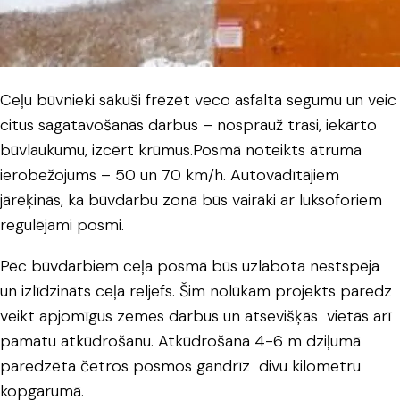
Ceļu būvnieki sākuši frēzēt veco asfalta segumu un veic
citus sagatavošanās darbus – nosprauž trasi, iekārto
būvlaukumu, izcērt krūmus.Posmā noteikts ātruma
ierobežojums – 50 un 70 km/h. Autovadītājiem
jārēķinās, ka būvdarbu zonā būs vairāki ar luksoforiem
regulējami posmi.
Pēc būvdarbiem ceļa posmā būs uzlabota nestspēja
un izlīdzināts ceļa reljefs. Šim nolūkam projekts paredz
veikt apjomīgus zemes darbus un atsevišķās vietās arī
pamatu atkūdrošanu. Atkūdrošana 4-6 m dziļumā
paredzēta četros posmos gandrīz divu kilometru
kopgarumā.