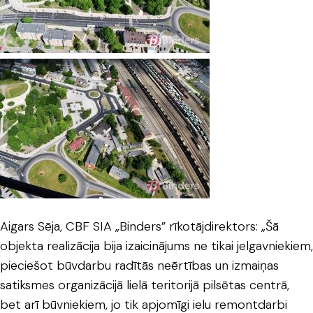
Aigars Sēja, CBF SIA „Binders” rīkotājdirektors: „Šā
objekta realizācija bija izaicinājums ne tikai jelgavniekiem,
pieciešot būvdarbu radītās neērtības un izmaiņas
satiksmes organizācijā lielā teritorijā pilsētas centrā,
bet arī būvniekiem, jo tik apjomīgi ielu remontdarbi