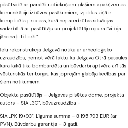
pilsētvidē ar paralēli notiekošiem plašiem apakšzemes
komunikāciju izbūves pasākumiem, izpildes ziņā ir
komplicēts process, kurā neparedzētas situācijas
sadarbībā ar pasūtītāju un projektētāju operatīvi bija
jārisina ļoti bieži.”
Ielu rekonstrukcija Jelgavā notika ar arheoloģisko
uzraudzību, ņemot vērā faktu, ka Jelgava Otrā pasaules
kara laikā tika bombardēta un būvdarbi aptvēra arī tās
vēsturiskās teritorijas, kas joprojām glabāja liecības par
šiem notikumiem.
Objekta pasūtītājs – Jelgavas pilsētas dome, projekta
autors – SIA „3C”, būvuzraudzība –
SIA „PK 19+93”. Līguma summa – 8 195 793 EUR (ar
PVN). Būvdarbu garantija – 3 gadi.