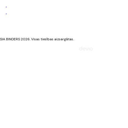
Privātuma politika
Sīkdatņu politika
SIA BINDERS 2026. Visas tiesības aizsargātas.
Mājaslapa izstrādāta