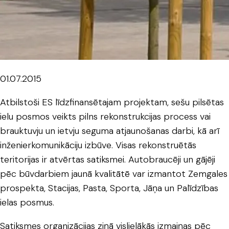
01.07.2015
Atbilstoši ES līdzfinansētajam projektam, sešu pilsētas
ielu posmos veikts pilns rekonstrukcijas process vai
brauktuvju un ietvju seguma atjaunošanas darbi, kā arī
inženierkomunikāciju izbūve. Visas rekonstruētās
teritorijas ir atvērtas satiksmei. Autobraucēji un gājēji
pēc būvdarbiem jaunā kvalitātē var izmantot Zemgales
prospekta, Stacijas, Pasta, Sporta, Jāņa un Palīdzības
ielas posmus.
Satiksmes organizācijas ziņā vislielākās izmaiņas pēc