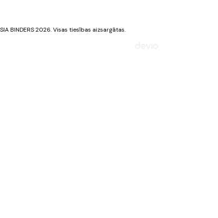
Privātuma politika
Sīkdatņu politika
SIA BINDERS 2026. Visas tiesības aizsargātas.
Mājaslapa izstrādāta