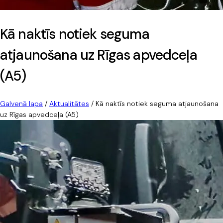
Kā naktīs notiek seguma
atjaunošana uz Rīgas apvedceļa
(A5)
Galvenā lapa
/
Aktualitātes
/
Kā naktīs notiek seguma atjaunošana
uz Rīgas apvedceļa (A5)