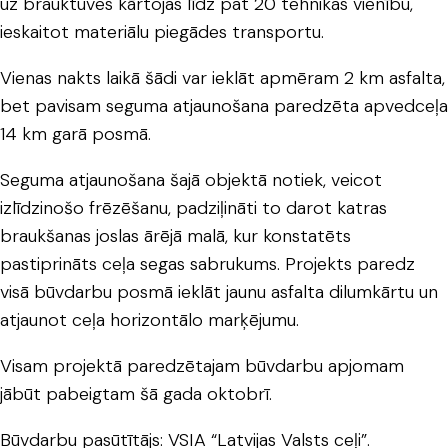
uz brauktuves kārtojas līdz pat 20 tehnikas vienību,
ieskaitot materiālu piegādes transportu.
Vienas nakts laikā šādi var ieklāt apmēram 2 km asfalta,
bet pavisam seguma atjaunošana paredzēta apvedceļa
14 km garā posmā.
Seguma atjaunošana šajā objektā notiek, veicot
izlīdzinošo frēzēšanu, padziļināti to darot katras
braukšanas joslas ārējā malā, kur konstatēts
pastiprināts ceļa segas sabrukums. Projekts paredz
visā būvdarbu posmā ieklāt jaunu asfalta dilumkārtu un
atjaunot ceļa horizontālo marķējumu.
Visam projektā paredzētajam būvdarbu apjomam
jābūt pabeigtam šā gada oktobrī.
Būvdarbu pasūtītājs: VSIA “Latvijas Valsts ceļi”.