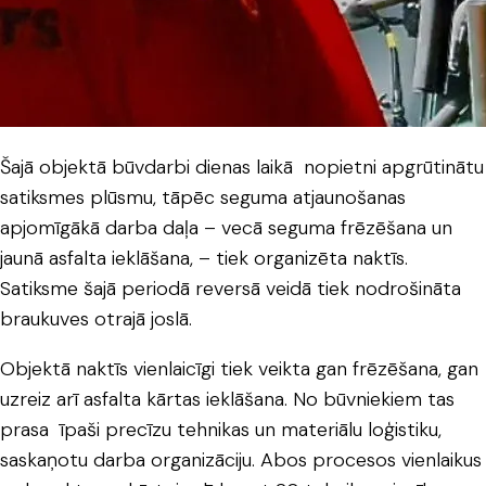
Šajā objektā būvdarbi dienas laikā nopietni apgrūtinātu
satiksmes plūsmu, tāpēc seguma atjaunošanas
apjomīgākā darba daļa – vecā seguma frēzēšana un
jaunā asfalta ieklāšana, – tiek organizēta naktīs.
Satiksme šajā periodā reversā veidā tiek nodrošināta
braukuves otrajā joslā.
Objektā naktīs vienlaicīgi tiek veikta gan frēzēšana, gan
uzreiz arī asfalta kārtas ieklāšana. No būvniekiem tas
prasa īpaši precīzu tehnikas un materiālu loģistiku,
saskaņotu darba organizāciju. Abos procesos vienlaikus