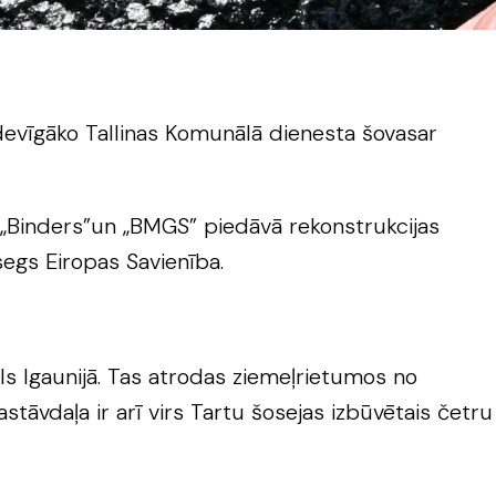
evīgāko Tallinas Komunālā dienesta šovasar
 „Binders”un „BMGS” piedāvā rekonstrukcijas
segs Eiropas Savienība.
ls Igaunijā. Tas atrodas ziemeļrietumos no
stāvdaļa ir arī virs Tartu šosejas izbūvētais četru