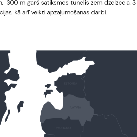
m, 300 m garš satiksmes tunelis zem dzelzceļa, 3
ijas, kā arī veikti apzaļumošanas darbi.