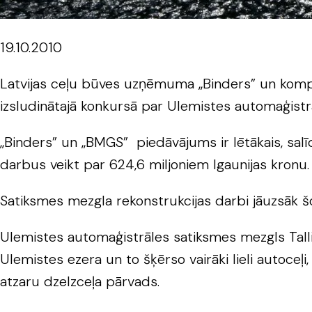
19.10.2010
Latvijas ceļu būves uzņēmuma „Binders” un kompā
izsludinātajā konkursā par Ulemistes automaģistrā
„Binders” un „BMGS” piedāvājums ir lētākais, sal
darbus veikt par 624,6 miljoniem Igaunijas kronu.
Satiksmes mezgla rekonstrukcijas darbi jāuzsāk š
Ulemistes automaģistrāles satiksmes mezgls Tallin
Ulemistes ezera un to šķērso vairāki lieli autoceļi
atzaru dzelzceļa pārvads.