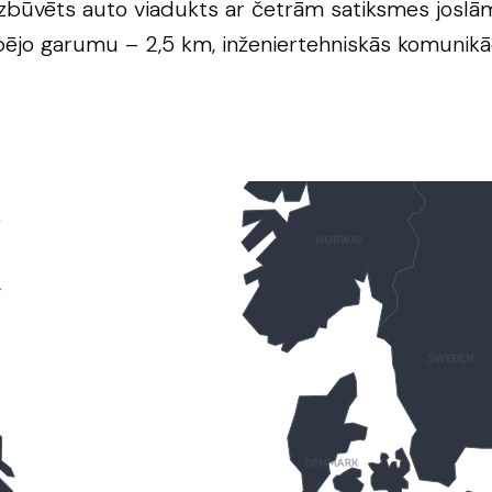
izbūvēts auto viadukts ar četrām satiksmes joslā
kopējo garumu – 2,5 km, inženiertehniskās komunikāc