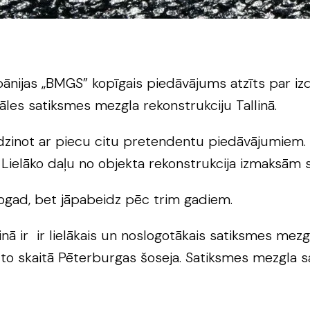
nijas „BMGS” kopīgais piedāvājums atzīts par izd
les satiksmes mezgla rekonstrukciju Tallinā.
īdzinot ar piecu citu pretendentu piedāvājumiem.
 Lielāko daļu no objekta rekonstrukcija izmaksām 
ogad, bet jāpabeidz pēc trim gadiem.
ā ir ir lielākais un noslogotākais satiksmes mezg
, to skaitā Pēterburgas šoseja. Satiksmes mezgla sa