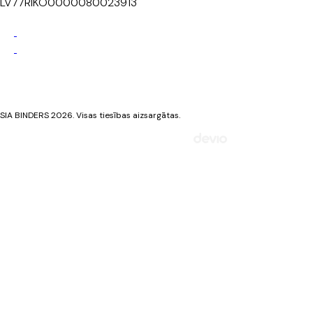
LV77RIKO0000080023913
Privātuma politika
Sīkdatņu politika
SIA BINDERS 2026. Visas tiesības aizsargātas.
Mājaslapa izstrādāta