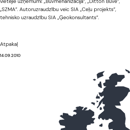
vietējie uzņēmumi: „Būvmehanizācija”, „Ditton Būve”,
„SZMA”. Autoruzraudzību veic SIA „Ceļu projekts”,
tehnisko uzraudzību SIA „Ģeokonsultants”.
Atpakaļ
14.09.2010