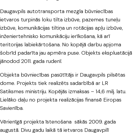
Daugavpils autotransporta mezgla būvniecības
ietvaros turpinās loku tilta izbūve, pazemes tuneļu
izbūve, komunikācijas tiltiņa un rotācijas apļu izbūve,
inženiertehnisko komunikāciju ierīkošana, kā arī
teritorijas labiekārtošana. No kopējā darbu apjoma
šobrīd padarīta jau apmēra puse. Objekts ekspluatācijā
jānodod 2011. gada rudenī.
Objekta būvniecības pasūtītājs ir Daugavpils pilsētas
dome. Projekts tiek realizēts sadarbībā ar LR
Satiksmes ministriju. Kopējās izmaksas – 14,6 milj. latu.
Lielāko daļu no projekta realizācijas finansē Eiropas
Savienība.
Vērienīgā projekta īstenošana sākās 2009. gada
augustā. Divu gadu laikā tā ietvaros Daugavpilī