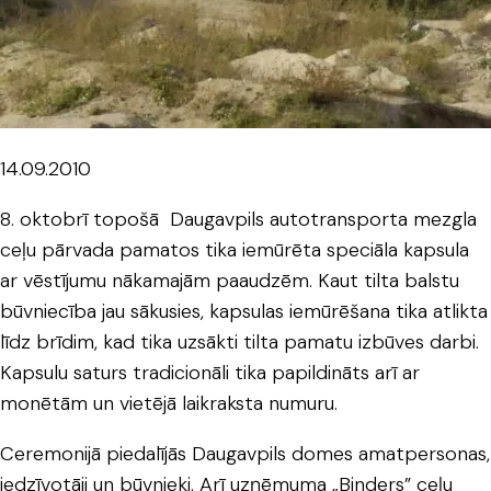
14.09.2010
8. oktobrī topošā Daugavpils autotransporta mezgla
ceļu pārvada pamatos tika iemūrēta speciāla kapsula
ar vēstījumu nākamajām paaudzēm. Kaut tilta balstu
būvniecība jau sākusies, kapsulas iemūrēšana tika atlikta
līdz brīdim, kad tika uzsākti tilta pamatu izbūves darbi.
Kapsulu saturs tradicionāli tika papildināts arī ar
monētām un vietējā laikraksta numuru.
Ceremonijā piedalījās Daugavpils domes amatpersonas,
iedzīvotāji un būvnieki. Arī uzņēmuma „Binders” ceļu