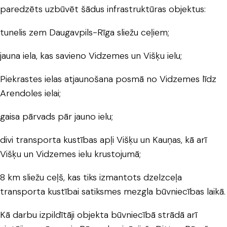
paredzēts uzbūvēt šādus infrastruktūras objektus:
tunelis zem Daugavpils-Rīga sliežu ceļiem;
jauna iela, kas savieno Vidzemes un Višķu ielu;
Piekrastes ielas atjaunošana posmā no Vidzemes līdz
Arendoles ielai;
gaisa pārvads pār jauno ielu;
divi transporta kustības apļi Višķu un Kauņas, kā arī
Višķu un Vidzemes ielu krustojumā;
8 km sliežu ceļš, kas tiks izmantots dzelzceļa
transporta kustībai satiksmes mezgla būvniecības laikā.
Kā darbu izpildītāji objekta būvniecībā strādā arī