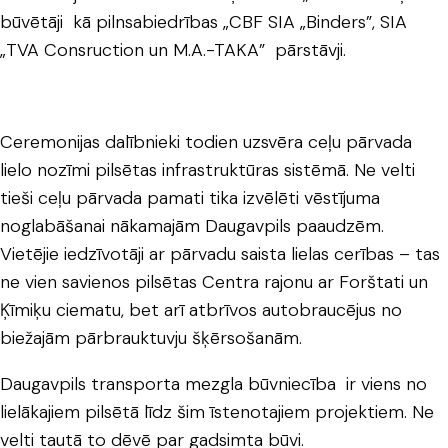
būvētāji kā pilnsabiedrības „CBF SIA „Binders”, SIA
„TVA Consruction un M.A.-TAKA” pārstāvji.
Ceremonijas dalībnieki todien uzsvēra ceļu pārvada
lielo nozīmi pilsētas infrastruktūras sistēmā. Ne velti
tieši ceļu pārvada pamati tika izvēlēti vēstījuma
noglabāšanai nākamajām Daugavpils paaudzēm.
Vietējie iedzīvotāji ar pārvadu saista lielas cerības – tas
ne vien savienos pilsētas Centra rajonu ar Forštati un
Ķīmiķu ciematu, bet arī atbrīvos autobraucējus no
biežajām pārbrauktuvju šķērsošanām.
Daugavpils transporta mezgla būvniecība ir viens no
lielākajiem pilsētā līdz šim īstenotajiem projektiem. Ne
velti tautā to dēvē par gadsimta būvi.