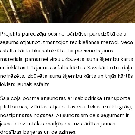
Projekts paredzēja pusi no pārbūvei paredzētā ceļa
seguma atjaunot,izmantojot reciklēšanas metodi. Vecā
asfalta kārta tika safrēzēta, tai pievienots jauns
materiāls, pamatnei virsū uzbūvēta jauna šķembu kārta
un ieklātas trīs jaunas asfalta kārtas. Savukārt otra daļa
nofrēzēta, izbūvēta jauna šķembu kārta un trijās kārtās
ieklāts jaunais asfalts.
Šajā ceļa posmā atjaunotas arī sabiedriskā transporta
platformas, iztīrītas, atjaunotas caurtekas, izrakti grāvji,
nostiprinātas nogāzes. Atjaunotajam ceļa segumam ir
jauns horizontālais marķējums, uzstādītas jaunas
drošības barjeras un ceļazīmes.