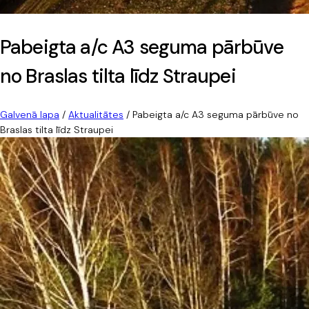
Pabeigta a/c A3 seguma pārbūve
no Braslas tilta līdz Straupei
Galvenā lapa
/
Aktualitātes
/
Pabeigta a/c A3 seguma pārbūve no
Braslas tilta līdz Straupei