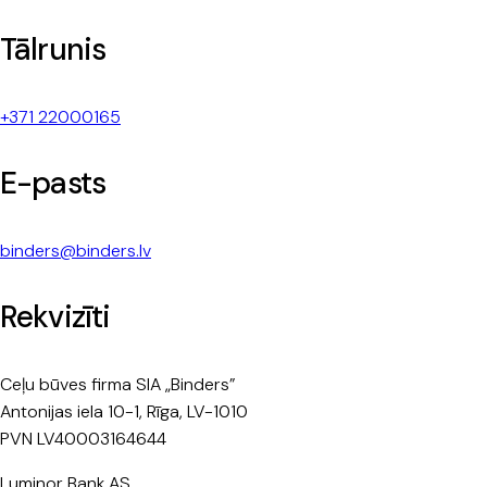
Tālrunis
+371 22000165
E-pasts
binders@binders.lv
Rekvizīti
Ceļu būves firma SIA „Binders”
Antonijas iela 10-1, Rīga, LV-1010
PVN LV40003164644
Luminor Bank AS