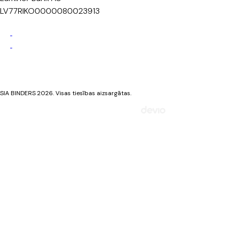
LV77RIKO0000080023913
Privātuma politika
Sīkdatņu politika
SIA BINDERS 2026. Visas tiesības aizsargātas.
Mājaslapa izstrādāta