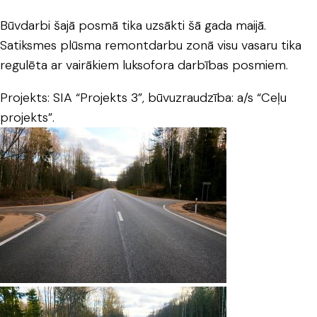
Būvdarbi šajā posmā tika uzsākti šā gada maijā.
Satiksmes plūsma remontdarbu zonā visu vasaru tika
regulēta ar vairākiem luksofora darbības posmiem.
Projekts: SIA “Projekts 3”, būvuzraudzība: a/s “Ceļu
projekts”.