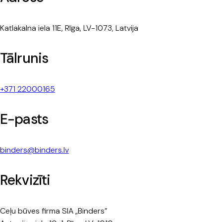
Katlakalna iela 11E, Rīga, LV-1073, Latvija
Tālrunis
+371 22000165
E-pasts
binders@binders.lv
Rekvizīti
Ceļu būves firma SIA „Binders”