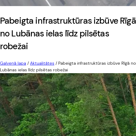
Pabeigta infrastruktūras izbūve Rīgā
no Lubānas ielas līdz pilsētas
robežai
Galvenā lapa
/
Aktualitātes
/
Pabeigta infrastruktūras izbūve Rīgā no
Lubānas ielas līdz pilsētas robežai