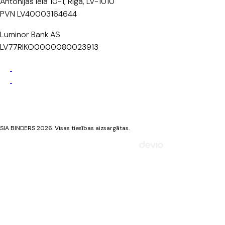
Antonijas iela 10-1, Rīga, LV-1010
PVN LV40003164644
Luminor Bank AS
LV77RIKO0000080023913
Privātuma politika
Sīkdatņu politika
SIA BINDERS 2026. Visas tiesības aizsargātas.
Mājaslapa izstrādāta