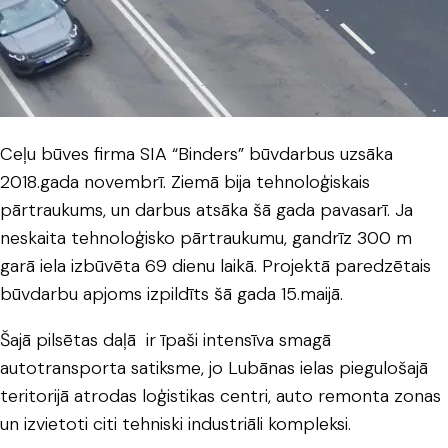
Ceļu būves firma SIA “Binders” būvdarbus uzsāka
2018.gada novembrī. Ziemā bija tehnoloģiskais
pārtraukums, un darbus atsāka šā gada pavasarī. Ja
neskaita tehnoloģisko pārtraukumu, gandrīz 300 m
garā iela izbūvēta 69 dienu laikā. Projektā paredzētais
būvdarbu apjoms izpildīts šā gada 15.maijā.
Šajā pilsētas daļā ir īpaši intensīva smagā
autotransporta satiksme, jo Lubānas ielas piegulošajā
teritorijā atrodas loģistikas centri, auto remonta zonas
un izvietoti citi tehniski industriāli kompleksi.