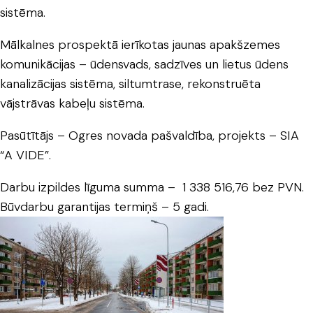
sistēma.
Mālkalnes prospektā ierīkotas jaunas apakšzemes
komunikācijas – ūdensvads, sadzīves un lietus ūdens
kanalizācijas sistēma, siltumtrase, rekonstruēta
vājstrāvas kabeļu sistēma.
Pasūtītājs – Ogres novada pašvaldība, projekts – SIA
“A VIDE”.
Darbu izpildes līguma summa – 1 338 516,76 bez PVN.
Būvdarbu garantijas termiņš – 5 gadi.