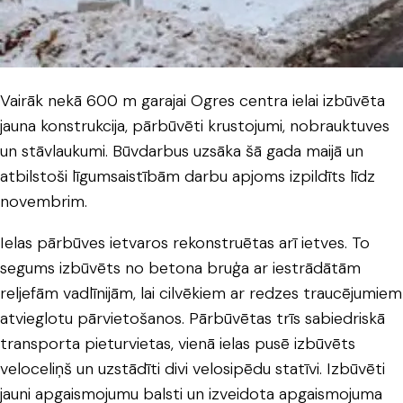
Vairāk nekā 600 m garajai Ogres centra ielai izbūvēta
jauna konstrukcija, pārbūvēti krustojumi, nobrauktuves
un stāvlaukumi. Būvdarbus uzsāka šā gada maijā un
atbilstoši līgumsaistībām darbu apjoms izpildīts līdz
novembrim.
Ielas pārbūves ietvaros rekonstruētas arī ietves. To
segums izbūvēts no betona bruģa ar iestrādātām
reljefām vadlīnijām, lai cilvēkiem ar redzes traucējumiem
atvieglotu pārvietošanos. Pārbūvētas trīs sabiedriskā
transporta pieturvietas, vienā ielas pusē izbūvēts
veloceliņš un uzstādīti divi velosipēdu statīvi. Izbūvēti
jauni apgaismojumu balsti un izveidota apgaismojuma