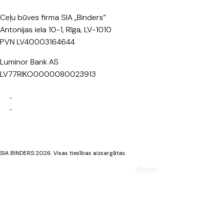
Ceļu būves firma SIA „Binders”
Antonijas iela 10-1, Rīga, LV-1010
PVN LV40003164644
Luminor Bank AS
LV77RIKO0000080023913
Privātuma politika
Sīkdatņu politika
SIA BINDERS 2026. Visas tiesības aizsargātas.
Mājaslapa izstrādāta