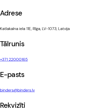
Adrese
Katlakalna iela 11E, Rīga, LV-1073, Latvija
Tālrunis
+371 22000165
E-pasts
binders@binders.lv
Rekvizīti