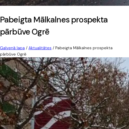
Pabeigta Mālkalnes prospekta
pārbūve Ogrē
Galvenā lapa
/
Aktualitātes
/
Pabeigta Mālkalnes prospekta
pārbūve Ogrē