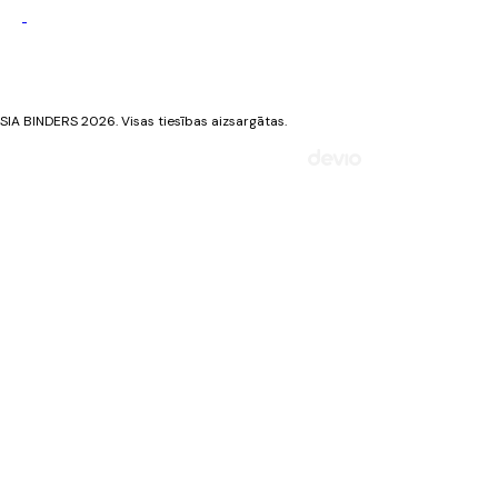
Privātuma politika
Sīkdatņu politika
SIA BINDERS 2026. Visas tiesības aizsargātas.
Mājaslapa izstrādāta