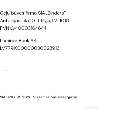
Ceļu būves firma SIA „Binders”
Antonijas iela 10-1, Rīga, LV-1010
PVN LV40003164644
Luminor Bank AS
LV77RIKO0000080023913
Privātuma politika
Sīkdatņu politika
SIA BINDERS 2026. Visas tiesības aizsargātas.
Mājaslapa izstrādāta