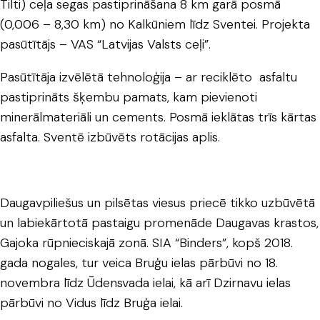
Tilti) ceļa segas pastiprināšana 8 km garā posmā
(0,006 – 8,30 km) no Kalkūniem līdz Sventei. Projekta
pasūtītājs – VAS “Latvijas Valsts ceļi”.
Pasūtītāja izvēlētā tehnoloģija – ar reciklēto asfaltu
pastiprināts šķembu pamats, kam pievienoti
minerālmateriāli un cements. Posmā ieklātas trīs kārtas
asfalta. Sventē izbūvēts rotācijas aplis.
Daugavpiliešus un pilsētas viesus priecē tikko uzbūvētā
un labiekārtotā pastaigu promenāde Daugavas krastos,
Gajoka rūpnieciskajā zonā. SIA “Binders”, kopš 2018.
gada nogales, tur veica Bruģu ielas pārbūvi no 18.
novembra līdz Ūdensvada ielai, kā arī Dzirnavu ielas
pārbūvi no Vidus līdz Bruģa ielai.