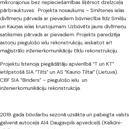
mikrorajonus bez nepieciešamības šķērsot dzelzceļa
pārbrauktuves. Projekta nosaukums – Smiltenes ielas
divlīmeņu pārvada ar pievadiem būvniecība līdz Smilšu
un Kauņas ielas krustojumam. Uzbūvēts jauns divlīmeņu
satiksmes pārvads ar pievadiem. Projekts paredzēja
astoņu piegulošo ielu rekonstrukciju, ieskaitot arī
maģistrālo inženierkomunikāciju tīklu rekonstrukciju.
Projektu īstenoja piegādātāju apvienībā “T un KT”
ietilpstošā SIA “Tilts” un AS “Kauno Tiltai” (Lietuva).
CBF SIA “Binders” – piegulošo ielu un
inženierkomunikāciju rekonstrukcija.
2019. gada būvdarbu sezonā uzsākta un pabeigta valsts
galvenā autoceļa A14 Daugavpils apvedceļš (Kalkūni-