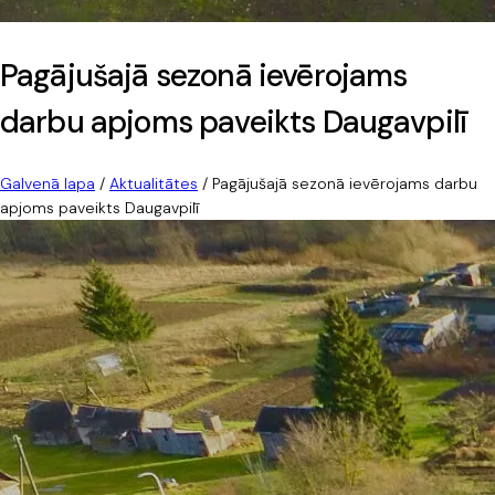
Pagājušajā sezonā ievērojams
darbu apjoms paveikts Daugavpilī
Galvenā lapa
/
Aktualitātes
/
Pagājušajā sezonā ievērojams darbu
apjoms paveikts Daugavpilī