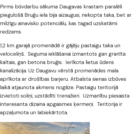
Pirms būvdarbu sākuma Daugavas krastam paralēli
piegulošā Bruģu iela bija aizaugusi, nekopta taka, bet ar
milzīgu ainavisko potenciālu, kas tagad uzskatāmi
redzams.
1,2 km garajā promenādē ir gājēju pastaigu taka un
veloceliņš. Seguma ieklāšanai izmantots gan granīta
kaltais, gan betona bruģis. Ierīkota lietus ūdens
kanalizācija. Uz Daugavu vērstā promenādes mala
aprīkota ar drošības barjeru. Atbalsta sienas izbūves
laikā atjaunota akmens nogāze. Pastaigu teritorijā
izvietoti soliņi, uzstādīti trenažieri. Uzmanību piesaista
interesanta dizaina apgaismes ķermeņi. Teritorija ir
apzaļumota un labiekārtota.