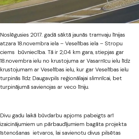
Noslēgusies 2017. gadā sāktā jaunās tramvaju līnijas
atzara 18.novembra iela – Veselības iela – Stropu
ciems būvniecība. Tā ir 2,04 km gara, stiepjas gar
18.novembra ielu no krustojuma ar Vasarnīcu ielu līdz
krustojumam ar Veselības ielu, kur gar Veselības ielu
turpinās līdz Daugavpils reģionālajai slimnīcai, bet
turpinājumā savienojas ar veco līniju.
Divu gadu laikā būvdarbu apjoms pabeigts arī
izaicinājumiem un pārbaudījumiem bagāta projekta
īstenošanas ietvaros, lai savienotu divus pilsētas