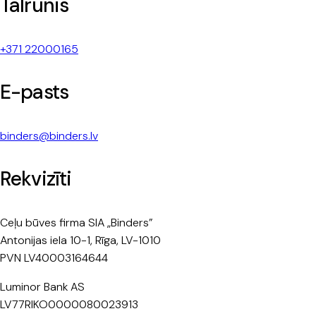
Tālrunis
+371 22000165
E-pasts
binders@binders.lv
Rekvizīti
Ceļu būves firma SIA „Binders”
Antonijas iela 10-1, Rīga, LV-1010
PVN LV40003164644
Luminor Bank AS
LV77RIKO0000080023913