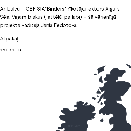
Ar balvu – CBF SIA”Binders” rīkotājdirektors Aigars
Sēja. Viņam blakus ( attēlā: pa labi) – šā vērienīgā
projekta vadītājs Jānis Fedotovs.
Atpakaļ
25.03.2013