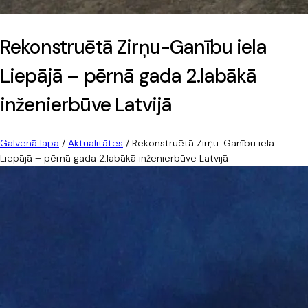
Rekonstruētā Zirņu-Ganību iela
Liepājā – pērnā gada 2.labākā
inženierbūve Latvijā
Galvenā lapa
/
Aktualitātes
/
Rekonstruētā Zirņu-Ganību iela
Liepājā – pērnā gada 2.labākā inženierbūve Latvijā