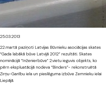
25.03.2013
22.martā paziņoti Latvijas Būvnieku asociācijas skates
“Gada labākā būve Latvijā 2012” rezultāti. Skates
nominācijā “Inženierbūve” 2.vietu ieguvis objekts, ko
pērn ekspluatācijā nodeva “Binders”- rekonstruētā
Zirņu-Ganību iela un pieslēguma izbūve Zemnieku ielai
Liepājā.