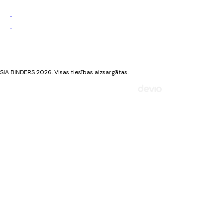
Privātuma politika
Sīkdatņu politika
SIA BINDERS 2026. Visas tiesības aizsargātas.
Mājaslapa izstrādāta