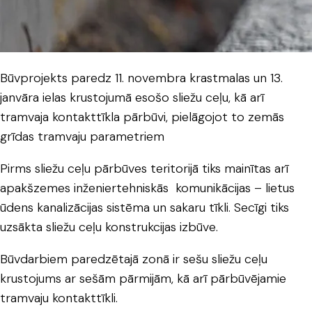
Būvprojekts paredz 11. novembra krastmalas un 13.
janvāra ielas krustojumā esošo sliežu ceļu, kā arī
tramvaja kontakttīkla pārbūvi, pielāgojot to zemās
grīdas tramvaju parametriem
Pirms sliežu ceļu pārbūves teritorijā tiks mainītas arī
apakšzemes inženiertehniskās komunikācijas – lietus
ūdens kanalizācijas sistēma un sakaru tīkli. Secīgi tiks
uzsākta sliežu ceļu konstrukcijas izbūve.
Būvdarbiem paredzētajā zonā ir sešu sliežu ceļu
krustojums ar sešām pārmijām, kā arī pārbūvējamie
tramvaju kontakttīkli.