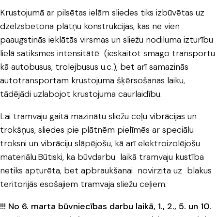
Krustojumā ar pilsētas ielām sliedes tiks izbūvētas uz
dzelzsbetona plātņu konstrukcijas, kas ne vien
paaugstinās ieklātās virsmas un sliežu nodiluma izturību
lielā satiksmes intensitātē (ieskaitot smago transportu
kā autobusus, trolejbusus u.c.), bet arī samazinās
autotransportam krustojuma šķērsošanas laiku,
tādējādi uzlabojot krustojuma caurlaidību.
Lai tramvaju gaitā mazinātu sliežu ceļu vibrācijas un
trokšņus, sliedes pie plātnēm pielīmēs ar speciālu
troksni un vibrāciju slāpējošu, kā arī elektroizolējošu
materiālu.Būtiski, ka būvdarbu laikā tramvaju kustība
netiks apturēta, bet apbraukšanai novirzita uz blakus
teritorijās esošajiem tramvaja sliežu ceļiem.
!!! No 6. marta būvniecības darbu laikā, 1., 2., 5. un 10.