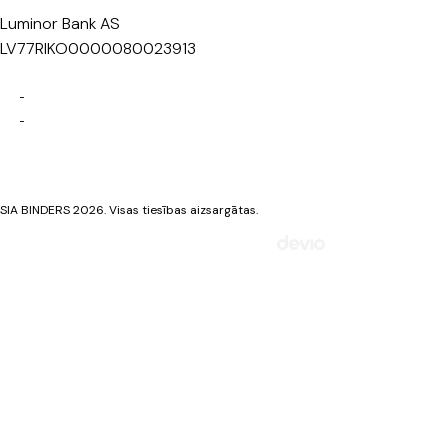
Luminor Bank AS
LV77RIKO0000080023913
Privātuma politika
Sīkdatņu politika
SIA BINDERS 2026. Visas tiesības aizsargātas.
Mājaslapa izstrādāta