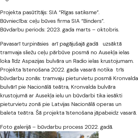
Projekta pasūtītājs: SIA “Rīgas satiksme”.
Būvniecība: ceļu būves firma SIA “Binders”.
Būvdarbu periods: 2023. gada marts – oktobris.
Pavasarī turpināsies arī pagājušajā gadā uzsāktā
tramvaja sliežu ceļu pārbūve posmā no Ausekļa ielas
loka līdz Aspazijas bulvāra un Radio ielas krustojumam.
Projekta īstenošana 2022. gada vasarā notika trīs
būvdarbu zonās: tramvaju pieturvietu posmā Kronvalda
bulvārī pie Nacionālā teātra, Kronvalda bulvāra
krustojumā ar Ausekļa ielu un būvdarbi tika iesākti
pieturvietu zonā pie Latvijas Nacionālā operas un
baleta teātra. Šā projekta īstenošana jāpabeidz vasarā.
Foto galerijā – būvdarbu process 2022. gadā.