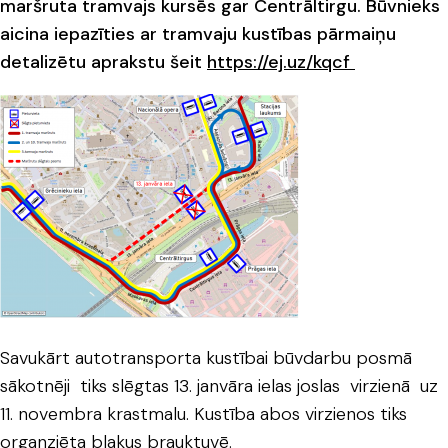
maršruta tramvajs kursēs gar Centrāltirgu
. Būvnieks
aicina iepazīties ar tramvaju kustības pārmaiņu
detalizētu aprakstu šeit
https://ej.uz/kqcf
Savukārt autotransporta kustībai būvdarbu posmā
sākotnēji tiks slēgtas 13. janvāra ielas joslas virzienā uz
11. novembra krastmalu. Kustība abos virzienos tiks
organziēta blakus brauktuvē.