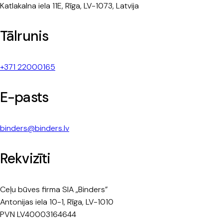
Katlakalna iela 11E, Rīga, LV-1073, Latvija
Tālrunis
+371 22000165
E-pasts
binders@binders.lv
Rekvizīti
Ceļu būves firma SIA „Binders”
Antonijas iela 10-1, Rīga, LV-1010
PVN LV40003164644