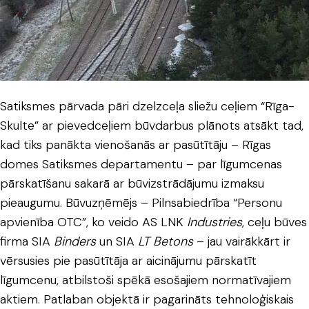
Satiksmes pārvada pāri dzelzceļa sliežu ceļiem “Rīga-
Skulte” ar pievedceļiem būvdarbus plānots atsākt tad,
kad tiks panākta vienošanās ar pasūtītāju – Rīgas
domes Satiksmes departamentu – par līgumcenas
pārskatīšanu sakarā ar būvizstrādājumu izmaksu
pieaugumu. Būvuzņēmējs – Pilnsabiedrība “Personu
apvienība OTC”, ko veido AS LNK
Industries
, ceļu būves
firma SIA
Binders
un SIA
LT Betons
– jau vairākkārt ir
vērsusies pie pasūtītāja ar aicinājumu pārskatīt
līgumcenu, atbilstoši spēkā esošajiem normatīvajiem
aktiem. Patlaban objektā ir pagarināts tehnoloģiskais