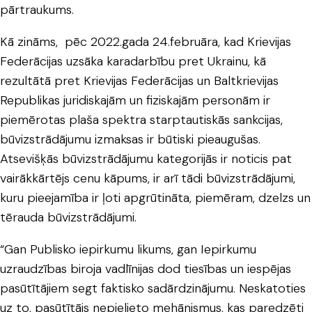
pārtraukums.
Kā zināms, pēc 2022.gada 24.februāra, kad Krievijas
Federācijas uzsāka karadarbību pret Ukrainu, kā
rezultātā pret Krievijas Federācijas un Baltkrievijas
Republikas juridiskajām un fiziskajām personām ir
piemērotas plaša spektra starptautiskās sankcijas,
būvizstrādājumu izmaksas ir būtiski pieaugušas.
Atsevišķās būvizstrādājumu kategorijās ir noticis pat
vairākkārtējs cenu kāpums, ir arī tādi būvizstrādājumi,
kuru pieejamība ir ļoti apgrūtināta, piemēram, dzelzs un
tērauda būvizstrādājumi.
“Gan Publisko iepirkumu likums, gan Iepirkumu
uzraudzības biroja vadlīnijas dod tiesības un iespējas
pasūtītājiem segt faktisko sadārdzinājumu. Neskatoties
uz to, pasūtītājs nepielieto mehānismus, kas paredzēti