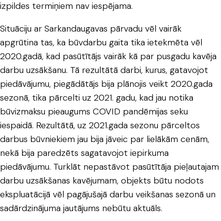
izpildes termiņiem nav iespējama.
Situāciju ar Sarkandaugavas pārvadu vēl vairāk
apgrūtina tas, ka būvdarbu gaita tika ietekmēta vēl
2020.gadā, kad pasūtītājs vairāk kā par pusgadu kavēja
darbu uzsākšanu. Tā rezultātā darbi, kurus, gatavojot
piedāvājumu, piegādātājs bija plānojis veikt 2020.gada
sezonā, tika pārcelti uz 2021. gadu, kad jau notika
būvizmaksu pieaugums COVID pandēmijas seku
iespaidā. Rezultātā, uz 2021.gada sezonu pārceltos
darbus būvniekiem jau bija jāveic par lielākām cenām,
nekā bija paredzēts sagatavojot iepirkuma
piedāvājumu. Turklāt nepastāvot pasūtītāja pieļautajam
darbu uzsākšanas kavējumam, objekts būtu nodots
ekspluatācijā vēl pagājušajā darbu veikšanas sezonā un
sadārdzinājuma jautājums nebūtu aktuāls.