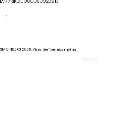
LV77RIKO0000080023913
Privātuma politika
Sīkdatņu politika
SIA BINDERS 2026. Visas tiesības aizsargātas.
Mājaslapa izstrādāta