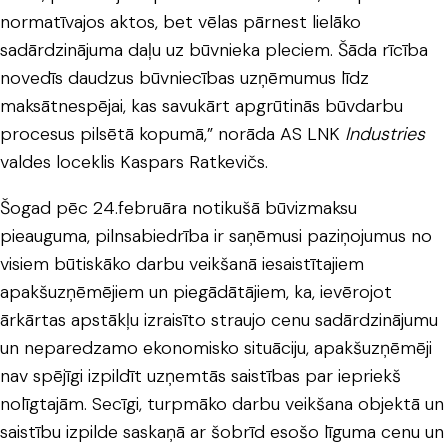
normatīvajos aktos, bet vēlas pārnest lielāko
sadārdzinājuma daļu uz būvnieka pleciem. Šāda rīcība
novedīs daudzus būvniecības uzņēmumus līdz
maksātnespējai, kas savukārt apgrūtinās būvdarbu
procesus pilsētā kopumā,” norāda AS LNK
Industries
valdes loceklis Kaspars Ratkevičs.
Šogad pēc 24.februāra notikušā būvizmaksu
pieauguma, pilnsabiedrība ir saņēmusi paziņojumus no
visiem būtiskāko darbu veikšanā iesaistītajiem
apakšuzņēmējiem un piegādātājiem, ka, ievērojot
ārkārtas apstākļu izraisīto straujo cenu sadārdzinājumu
un neparedzamo ekonomisko situāciju, apakšuzņēmēji
nav spējīgi izpildīt uzņemtās saistības par iepriekš
nolīgtajām. Secīgi, turpmāko darbu veikšana objektā un
saistību izpilde saskaņā ar šobrīd esošo līguma cenu un