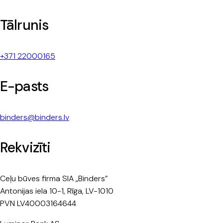
Tālrunis
+371 22000165
E-pasts
binders@binders.lv
Rekvizīti
Ceļu būves firma SIA „Binders”
Antonijas iela 10-1, Rīga, LV-1010
PVN LV40003164644