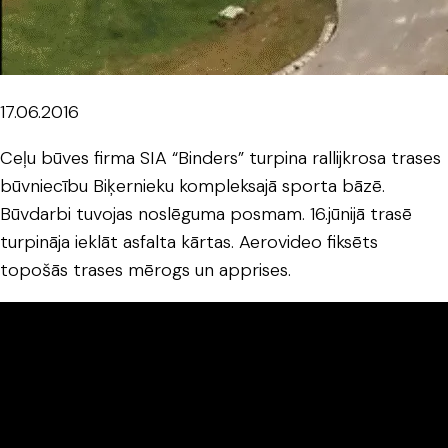
17.06.2016
Ceļu būves firma SIA “Binders” turpina rallijkrosa trases
būvniecību Biķernieku kompleksajā sporta bāzē.
Būvdarbi tuvojas noslēguma posmam. 16.jūnijā trasē
turpināja ieklāt asfalta kārtas. Aerovideo fiksēts
topošās trases mērogs un apprises.