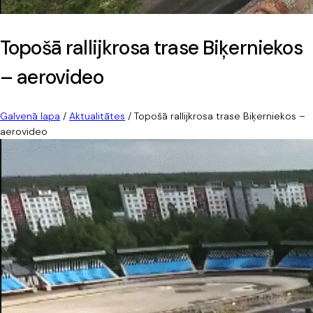
Topošā rallijkrosa trase Biķerniekos
– aerovideo
Galvenā lapa
/
Aktualitātes
/
Topošā rallijkrosa trase Biķerniekos –
aerovideo