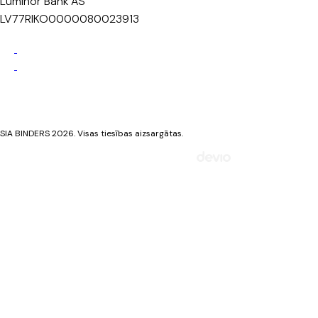
Luminor Bank AS
LV77RIKO0000080023913
Privātuma politika
Sīkdatņu politika
SIA BINDERS 2026. Visas tiesības aizsargātas.
Mājaslapa izstrādāta