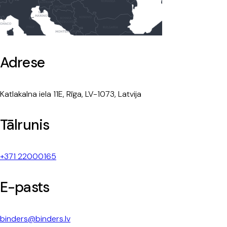
Adrese
Katlakalna iela 11E, Rīga, LV-1073, Latvija
Tālrunis
+371 22000165
E-pasts
binders@binders.lv