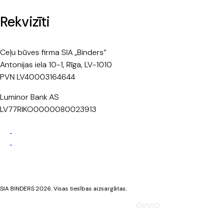
Rekvizīti
Ceļu būves firma SIA „Binders”
Antonijas iela 10-1, Rīga, LV-1010
PVN LV40003164644
Luminor Bank AS
LV77RIKO0000080023913
Privātuma politika
Sīkdatņu politika
SIA BINDERS 2026. Visas tiesības aizsargātas.
Mājaslapa izstrādāta