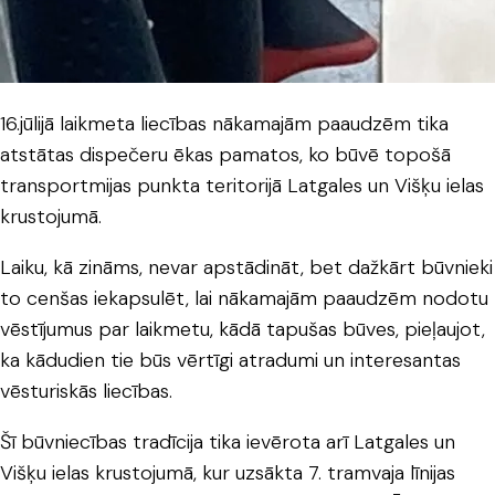
16.jūlijā laikmeta liecības nākamajām paaudzēm tika
atstātas dispečeru ēkas pamatos, ko būvē topošā
transportmijas punkta teritorijā Latgales un Višķu ielas
krustojumā.
Laiku, kā zināms, nevar apstādināt, bet dažkārt būvnieki
to cenšas iekapsulēt, lai nākamajām paaudzēm nodotu
vēstījumus par laikmetu, kādā tapušas būves, pieļaujot,
ka kādudien tie būs vērtīgi atradumi un interesantas
vēsturiskās liecības.
Šī būvniecības tradīcija tika ievērota arī Latgales un
Višķu ielas krustojumā, kur uzsākta 7. tramvaja līnijas