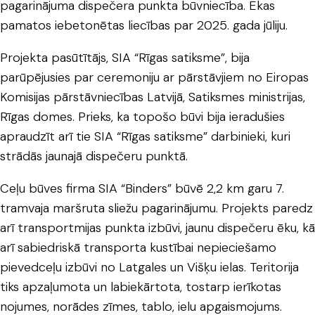
pagarinājuma dispečera punkta būvniecība. Ēkas
pamatos iebetonētas liecības par 2025. gada jūliju.
Projekta pasūtītājs, SIA “Rīgas satiksme”, bija
parūpējusies par ceremoniju ar pārstāvjiem no Eiropas
Komisijas pārstāvniecības Latvijā, Satiksmes ministrijas,
Rīgas domes. Prieks, ka topošo būvi bija ieradušies
apraudzīt arī tie SIA “Rīgas satiksme” darbinieki, kuri
strādās jaunajā dispečeru punktā.
Ceļu būves firma SIA “Binders” būvē 2,2 km garu 7.
tramvaja maršruta sliežu pagarinājumu. Projekts paredz
arī transportmijas punkta izbūvi, jaunu dispečeru ēku, kā
arī sabiedriskā transporta kustībai nepieciešamo
pievedceļu izbūvi no Latgales un Višķu ielas. Teritorija
tiks apzaļumota un labiekārtota, tostarp ierīkotas
nojumes, norādes zīmes, tablo, ielu apgaismojums.