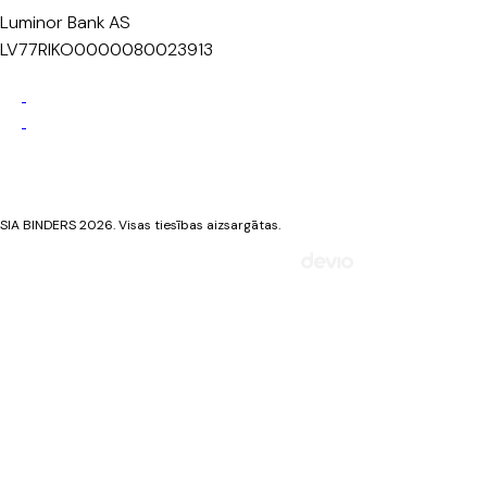
Luminor Bank AS
LV77RIKO0000080023913
Privātuma politika
Sīkdatņu politika
SIA BINDERS 2026. Visas tiesības aizsargātas.
Mājaslapa izstrādāta