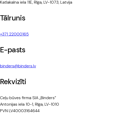
Katlakalna iela 11E, Rīga, LV-1073, Latvija
Tālrunis
+371 22000165
E-pasts
binders@binders.lv
Rekvizīti
Ceļu būves firma SIA „Binders”
Antonijas iela 10-1, Rīga, LV-1010
PVN LV40003164644