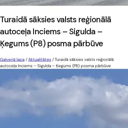
Turaidā sāksies valsts reģionālā
autoceļa Inciems – Sigulda –
Ķegums (P8) posma pārbūve
Galvenā lapa
/
Aktualitātes
/
Turaidā sāksies valsts reģionālā
autoceļa Inciems – Sigulda – Ķegums (P8) posma pārbūve