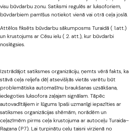
visu būvdarbu zonu. Satiksmi regulēs ar luksoforiem,
būvdarbiem pamīšus notiekot vienā vai otrā ceļa joslā.
Attēlos fiksēts būvdarbu sākumposms Turaidā ( 1.att.)
un krustojums ar Cēsu ielu ( 2. att.), kur būvdarbi
noslēgsies.
Izstrādājot satiksmes organizāciju, ņemts vērā fakts, ka
stāvā ceļa reljefa dēļ atsevišķās vietās varētu būt
problemātiska automašīnu braukšanas uzsākšana,
iedegoties luksofora zaļajam signālam. Tāpēc
autovadītājiem ir lūgums īpaši uzmanīgi iepazīties ar
satiksmes organizācijas shēmām, norādēm un
ceļazīmēm pirms ceļa krustojuma ar autoceļu Turaida–
Ragana (P7). Lai turpinātu ceļu taisni virzienā no