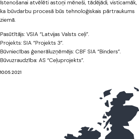
īstenošanai atvēlēti astoņi mēneši, tādējādi, visticamāk,
ka būvdarbu procesā būs tehnoloģiskais pārtraukums
ziemā.
Pasūtītājs: VSIA “Latvijas Valsts ceļi”.
Projekts: SIA “Projekts 3”.
Būvniecības ģenerāluzņēmējs: CBF SIA “Binders”.
Būvuzraudzība: AS “Ceļuprojekts”.
10.05.2021