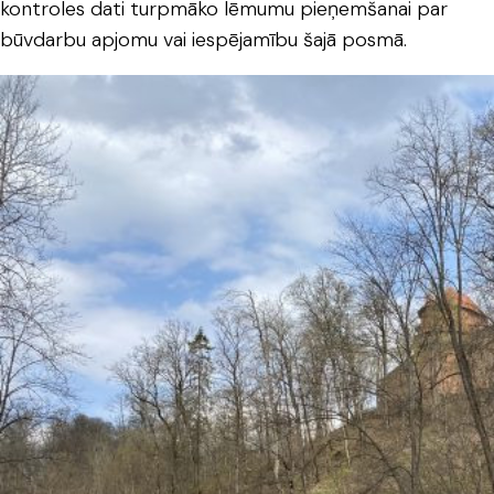
kontroles dati turpmāko lēmumu pieņemšanai par
būvdarbu apjomu vai iespējamību šajā posmā.