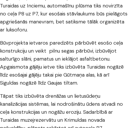
Turaidas uz Inciemu, automašīnu plūsma tiks novirzīta
no ceļa P8 uz P7, kur esošais stāvlaukums būs pielāgots
apgriešanās manevram, bet satiksme tālāk organizēta
ar luksoforu.
Būvprojekta ietvaros paredzēts pārbūvēt esošo ceļa
konstrukciju un veikt pilnu segas pārbūvi, izbūvējot
salturīgo slāni, pamatus un ieklājot asfaltbetonu.
Apgaismota gājēju ietve tiks izbūvēta Turaidas nogāzē
līdz esošajai gājēju takai pie Gūtmaņa alas, kā arī
Siguldas nogāzē līdz Gaujas tiltam.
Tāpat tiks izbūvēta drenāžas un lietusūdeņu
kanalizācijas sistēmas, lai nodrošinātu ūdens atvadi no
ceļa konstrukcijas un nogāžu eroziju. Sadarbībā ar
Turaidas muzejrezervātu un Krimuldas novada