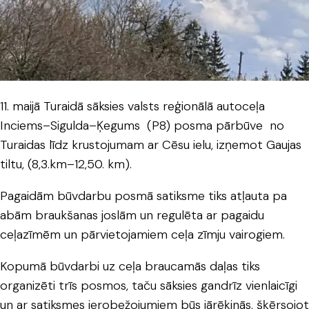
11. maijā Turaidā sāksies valsts reģionālā autoceļa
Inciems–Sigulda–Ķegums (P8) posma pārbūve no
Turaidas līdz krustojumam ar Cēsu ielu, izņemot Gaujas
tiltu, (8,3.km–12,50. km).
Pagaidām būvdarbu posmā satiksme tiks atļauta pa
abām braukšanas joslām un regulēta ar pagaidu
ceļazīmēm un pārvietojamiem ceļa zīmju vairogiem.
Kopumā būvdarbi uz ceļa braucamās daļas tiks
organizēti trīs posmos, taču sāksies gandrīz vienlaicīgi
un ar satiksmes ierobežojumiem būs jārēķinās, šķērsojot