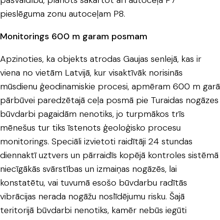
pašvaldību, plānots sakārtot arī autoceļa P7
pieslēguma zonu autoceļam P8.
Monitorings 600 m garam posmam
Apzinoties, ka objekts atrodas Gaujas senlejā, kas ir
viena no vietām Latvijā, kur visaktīvāk norisinās
mūsdienu ģeodinamiskie procesi, apmēram 600 m garā
pārbūvei paredzētajā ceļa posmā pie Turaidas nogāzes
būvdarbi pagaidām nenotiks, jo turpmākos trīs
mēnešus tur tiks īstenots ģeoloģisko procesu
monitorings. Speciāli izvietoti raidītāji 24 stundas
diennaktī uztvers un pārraidīs kopējā kontroles sistēmā
niecīgākās svārstības un izmaiņas nogāzēs, lai
konstatētu, vai tuvumā esošo būvdarbu radītās
vibrācijas nerada nogāžu noslīdējumu risku. Šajā
teritorijā būvdarbi nenotiks, kamēr nebūs iegūti