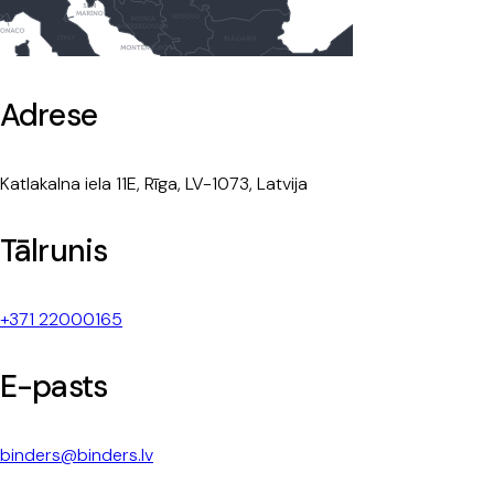
Adrese
Katlakalna iela 11E, Rīga, LV-1073, Latvija
Tālrunis
+371 22000165
E-pasts
binders@binders.lv