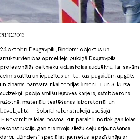
28.10.2013
24.oktobrī Daugavpilī „Binders” objektus un
struktūrvienības apmeklēja pulciņš Daugavpils
profesionālās celtnieku vidusskolas audzēkņu, lai savām
acīm skatītu un iepazītos ar to, kas pagaidām apgūts
un zināms pārsvarā tikai teorijas līmeni. 1. un 3. kursa
audzēkņi pabija smilšu ieguves karjerā, asfaltbetona
ražotnē, materiālu testēšanas laboratorijā un
būvobjektā – šobrīd rekonstrukcijā esošajā
18.Novembra ielas posmā, kur paralēli notiek gan ielas
rekonstrukcija, gan tramvaja sliežu ceļu atjaunošanas
darbi. „Binders” speciālisti jauniešus iepazīstināja ar