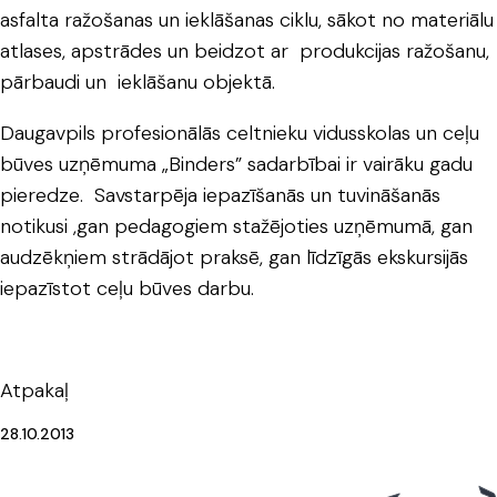
asfalta ražošanas un ieklāšanas ciklu, sākot no materiālu
atlases, apstrādes un beidzot ar produkcijas ražošanu,
pārbaudi un ieklāšanu objektā.
Daugavpils profesionālās celtnieku vidusskolas un ceļu
būves uzņēmuma „Binders” sadarbībai ir vairāku gadu
pieredze. Savstarpēja iepazīšanās un tuvināšanās
notikusi ,gan pedagogiem stažējoties uzņēmumā, gan
audzēkņiem strādājot praksē, gan līdzīgās ekskursijās
iepazīstot ceļu būves darbu.
Atpakaļ
28.10.2013