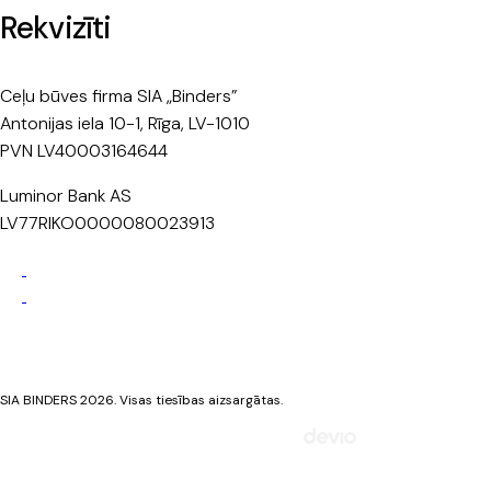
Rekvizīti
Ceļu būves firma SIA „Binders”
Antonijas iela 10-1, Rīga, LV-1010
PVN LV40003164644
Luminor Bank AS
LV77RIKO0000080023913
Privātuma politika
Sīkdatņu politika
SIA BINDERS 2026. Visas tiesības aizsargātas.
Mājaslapa izstrādāta