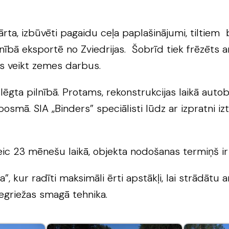
rta, izbūvēti pagaidu ceļa paplašinājumi, tilti
lnībā eksportē no Zviedrijas. Šobrīd tiek frēzēts ar
ms veikt zemes darbus.
u slēgta pilnībā. Protams, rekonstrukcijas laikā au
posmā. SIA „Binders” speciālisti lūdz ar izpratni i
veic 23 mēnešu laikā, objekta nodošanas termiņš i
 kur radīti maksimāli ērti apstākļi, lai strādātu ar
iegriežas smagā tehnika.