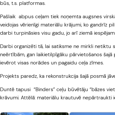
būs, t.s. platformas.
Pašlaik abpus ceļam tiek noņemta augsnes virskā
veidojas vērienīgi materiālu krājumi, ko gandrīz pi
darbi turpināsies visu gadu, jo arī ziemā iespēja
Darbi organizēti tā, lai satiksme ne mirkli netikt
neērtībām, gan laikietilpīgāku pārvietošanos šajā 
ievērot visas norādes un pagaidu ceļa zīmes.
Projekts paredz, ka rekonstrukcija šajā posmā jā
Duntē tapusi “Binders” ceļu būvētāju “bāzes vieta”,
krāvumi. Attēlā: materiālu krautuvē nepārtraukti 