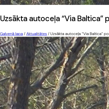
Uzsākta autoceļa “Via Baltica”
Galvenā lapa
/
Aktualitātes
/
Uzsākta autoceļa “Via Baltica” p