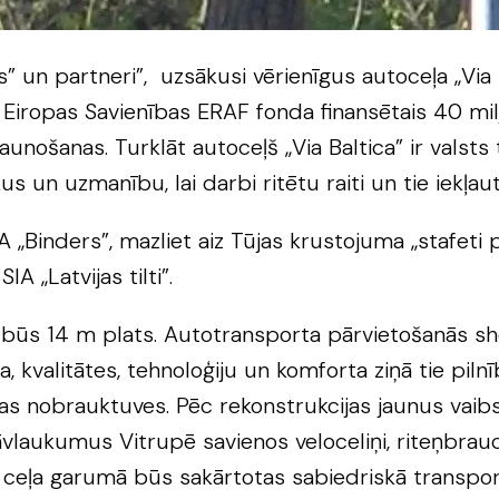
ers” un partneri”, uzsākusi vērienīgus autoceļa „V
iropas Savienības ERAF fonda finansētais 40 miljo
aunošanas. Turklāt autoceļš „Via Baltica” ir valsts
 un uzmanību, lai darbi ritētu raiti un tie iekļauto
IA „Binders”, mazliet aiz Tūjas krustojuma „stafet
A „Latvijas tilti”.
būs 14 m plats. Autotransporta pārvietošanās shē
na, kvalitātes, tehnoloģiju un komforta ziņā tie pi
nas nobrauktuves. Pēc rekonstrukcijas jaunus vaibs
vlaukumus Vitrupē savienos veloceliņi, riteņbrau
 ceļa garumā būs sakārtotas sabiedriskā transpor