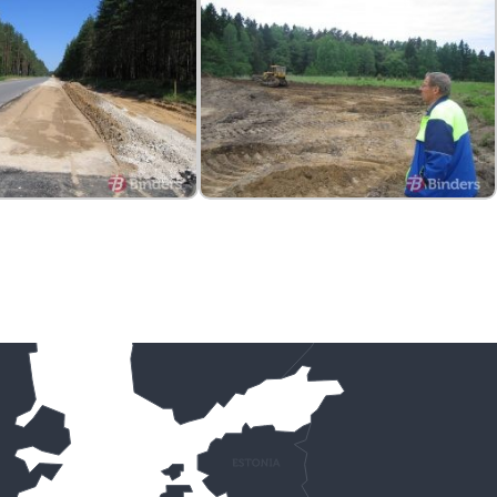
SIA “Binders”
pieredzējušākais darbu
vadītājs Paulis Rudzītis
pārrauga daļu no teritorijas,
kurā saimniekos turpmākos
23 mēnešus.