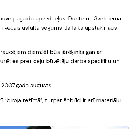
em būvē pagaidu apvedceļus. Duntē un Svētciemā
ī vecais asfalta segums. Ja laika apstākļi ļaus,
tobraucējiem diemžēl būs jārēķinās gan ar
zturēties pret ceļu būvētāju darba specifiku un
r 2007.gada augusts.
ī “biroja režīmā”, turpat šobrīd ir arī materiālu