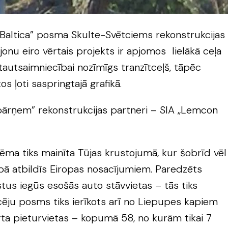
ia Baltica” posma Skulte-Svētciems rekonstrukcijas
nu eiro vērtais projekts ir apjomos lielākā ceļa
 tautsaimniecībai nozīmīgs tranzītceļš, tāpēc
s ļoti saspringtajā grafikā.
i pārņem” rekonstrukcijas partneri – SIA „Lemcon
ma tiks mainīta Tūjas krustojumā, kur šobrīd vēl
lnībā atbildīs Eiropas nosacījumiem. Paredzēts
tus iegūs esošās auto stāvvietas – tās tiks
cēju posms tiks ierīkots arī no Liepupes kapiem
ta pieturvietas – kopumā 58, no kurām tikai 7