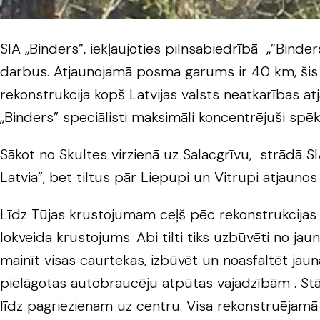
SIA „Binders”, iekļaujoties pilnsabiedrībā „”Bind
darbus. Atjaunojamā posma garums ir 40 km, šis E
rekonstrukcija kopš Latvijas valsts neatkarības atj
„Binders” speciālisti maksimāli koncentrējuši spēkus
Sākot no Skultes virzienā uz Salacgrīvu, strādā S
Latvia”, bet tiltus pār Liepupi un Vitrupi atjaunos SI
Līdz Tūjas krustojumam ceļš pēc rekonstrukcijas 
lokveida krustojums. Abi tilti tiks uzbūvēti no jau
mainīt visas caurtekas, izbūvēt un noasfaltēt jau
pielāgotas autobraucēju atpūtas vajadzībām . Stā
līdz pagriezienam uz centru. Visa rekonstruējamā