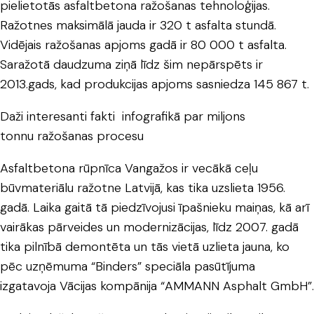
pielietotās asfaltbetona ražošanas tehnoloģijas.
Ražotnes maksimālā jauda ir 320 t asfalta stundā.
Vidējais ražošanas apjoms gadā ir 80 000 t asfalta.
Saražotā daudzuma ziņā līdz šim nepārspēts ir
2013.gads, kad produkcijas apjoms sasniedza 145 867 t.
Daži interesanti fakti infografikā par miljons
tonnu ražošanas procesu
Asfaltbetona rūpnīca Vangažos ir vecākā ceļu
būvmateriālu ražotne Latvijā, kas tika uzslieta 1956.
gadā. Laika gaitā tā piedzīvojusi īpašnieku maiņas, kā arī
vairākas pārveides un modernizācijas, līdz 2007. gadā
tika pilnībā demontēta un tās vietā uzlieta jauna, ko
pēc uzņēmuma “Binders” speciāla pasūtījuma
izgatavoja Vācijas kompānija “AMMANN Asphalt GmbH”.