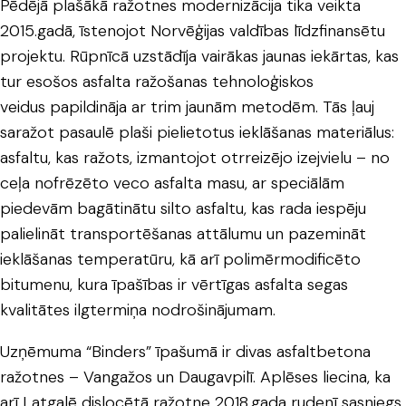
Pēdējā plašākā ražotnes modernizācija tika veikta
2015.gadā, īstenojot Norvēģijas valdības līdzfinansētu
projektu. Rūpnīcā uzstādīja vairākas jaunas iekārtas, kas
tur esošos asfalta ražošanas tehnoloģiskos
veidus papildināja ar trim jaunām metodēm. Tās ļauj
saražot pasaulē plaši pielietotus ieklāšanas materiālus:
asfaltu, kas ražots, izmantojot otrreizējo izejvielu – no
ceļa nofrēzēto veco asfalta masu, ar speciālām
piedevām bagātinātu silto asfaltu, kas rada iespēju
palielināt transportēšanas attālumu un pazemināt
ieklāšanas temperatūru, kā arī polimērmodificēto
bitumenu, kura īpašības ir vērtīgas asfalta segas
kvalitātes ilgtermiņa nodrošinājumam.
Uzņēmuma “Binders” īpašumā ir divas asfaltbetona
ražotnes – Vangažos un Daugavpilī. Aplēses liecina, ka
arī Latgalē dislocētā ražotne 2018.gada rudenī sasniegs