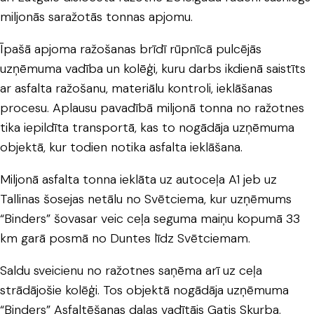
miljonās saražotās tonnas apjomu.
Īpašā apjoma ražošanas brīdī rūpnīcā pulcējās
uzņēmuma vadība un kolēģi, kuru darbs ikdienā saistīts
ar asfalta ražošanu, materiālu kontroli, ieklāšanas
procesu. Aplausu pavadībā miljonā tonna no ražotnes
tika iepildīta transportā, kas to nogādāja uzņēmuma
objektā, kur todien notika asfalta ieklāšana.
Miljonā asfalta tonna ieklāta uz autoceļa A1 jeb uz
Tallinas šosejas netālu no Svētciema, kur uzņēmums
“Binders” šovasar veic ceļa seguma maiņu kopumā 33
km garā posmā no Duntes līdz Svētciemam.
Saldu sveicienu no ražotnes saņēma arī uz ceļa
strādājošie kolēģi. Tos objektā nogādāja uzņēmuma
“Binders” Asfaltēšanas daļas vadītājs Gatis Skurba.