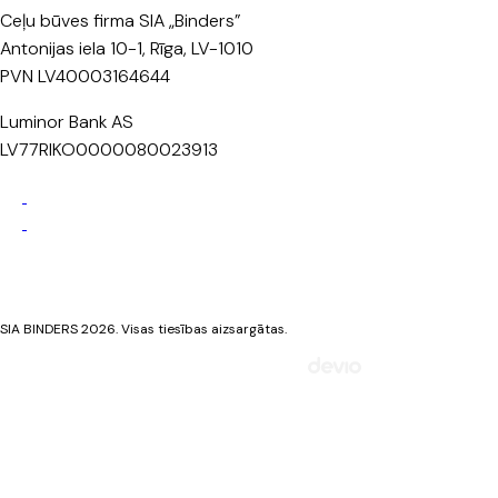
Ceļu būves firma SIA „Binders”
Antonijas iela 10-1, Rīga, LV-1010
PVN LV40003164644
Luminor Bank AS
LV77RIKO0000080023913
Privātuma politika
Sīkdatņu politika
SIA BINDERS 2026. Visas tiesības aizsargātas.
Mājaslapa izstrādāta