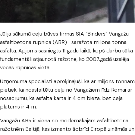
Jūlija sākumā ceļu būves firmas SIA “Binders” Vangažu
asfaltbetona rūpnīcā (ABR) saražota miljonā tonna
asfalta. Apjoms sasniegts 11 gadu laikā, kopš darbu sāka
fundamentāli atjaunotā ražotne, ko 2007.gadā uzslēja
vecās rūpnīcas vietā.
Uzņēmuma speciālisti aprēķinājuši, ka ar miljons tonnām
pietiek, lai noasfaltētu ceļu no Vangažiem līdz Romai ar
nosacījumu, ka asfalta kārta ir 4 cm bieza, bet ceļa
platums ir 4 m.
Vangažu ABR ir viena no modernākajām asfaltbetona
ražotnēm Baltijā, kas izmanto šobrīd Eiropā zināmās un