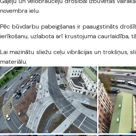
Gājēju un velobraucēju drošībai izbūvētas vairāka
novembra ielu.
Pēc būvdarbu pabeigšanas ir paaugstināts drošī
ierīkošanu, uzlabota arī krustojuma caurlaidība, t
Lai mazinātu sliežu ceļu vibrācijas un trokšņus, sl
materiālu.