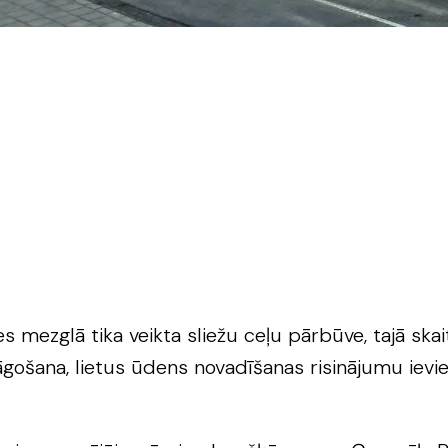
s mezglā tika veikta sliežu ceļu pārbūve, tajā sk
elāgošana, lietus ūdens novadīšanas risinājumu iev