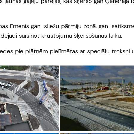
s jaunas gājēju pārejas, kas šķērso gan Ģenerāļa R
bas līmenis gan sliežu pārmiju zonā, gan satiks
ādējādi saīsinot krustojuma šķērsošanas laiku.
iedes pie plātnēm pielīmētas ar speciālu troksni un