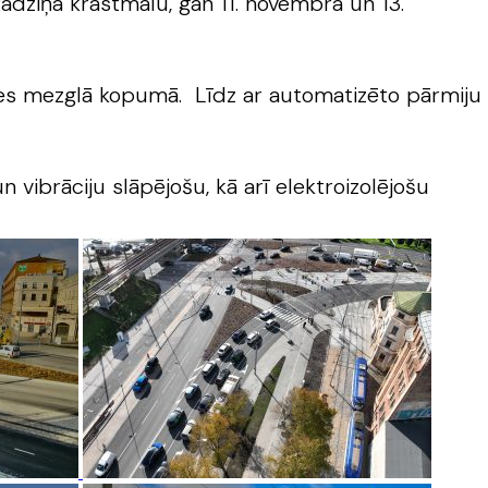
adziņa krastmalu, gan 11. novembra un 13.
mes mezglā kopumā. Līdz ar automatizēto pārmiju
 vibrāciju slāpējošu, kā arī elektroizolējošu