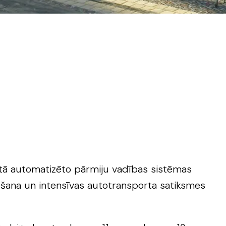
aitā automatizēto pārmiju vadības sistēmas
iešana un intensīvas autotransporta satiksmes