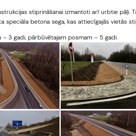
rukcijas stiprināšanai izmantoti arī urbtie pāļi. T
a speciāla betona sega, kas attiecīgajās vietās sti
 – 3 gadi, pārbūvētajam posmam – 5 gadi.