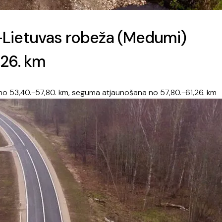
-Lietuvas robeža (Medumi)
,26. km
o 53,40.-57,80. km, seguma atjaunošana no 57,80.-61,26. km