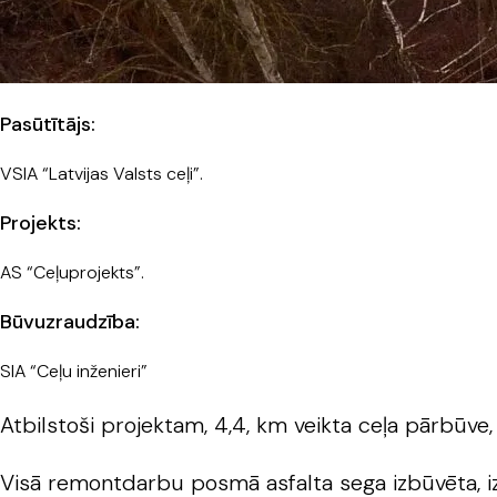
Pasūtītājs:
VSIA “Latvijas Valsts ceļi”.
Projekts:
AS “Ceļuprojekts”.
Būvuzraudzība:
SIA “Ceļu inženieri”
Atbilstoši projektam, 4,4, km veikta ceļa pārbūv
Visā remontdarbu posmā asfalta sega izbūvēta, izm