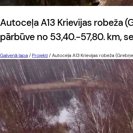
Autoceļa A13 Krievijas robeža
pārbūve no 53,40.-57,80. km, s
Galvenā lapa
/
Projekti
/
Autoceļa A13 Krievijas robeža (Greb