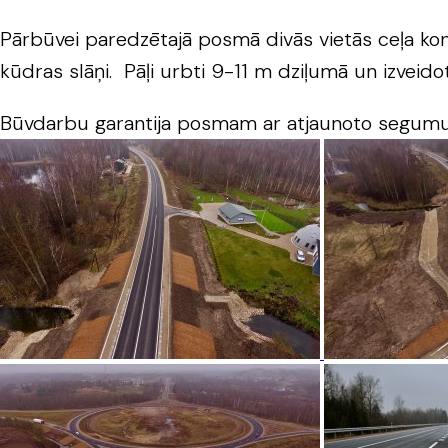
Pārbūvei paredzētajā posmā divās vietās ceļa konst
kūdras slāņi. Pāļi urbti 9-11 m dziļumā un izveidot
Būvdarbu garantija posmam ar atjaunoto segumu