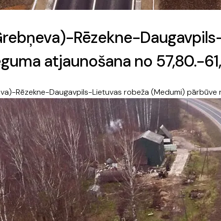
 (Grebņeva)-Rēzekne-Daugavpils
eguma atjaunošana no 57,80.-61
ņeva)-Rēzekne-Daugavpils-Lietuvas robeža (Medumi) pārbūve n