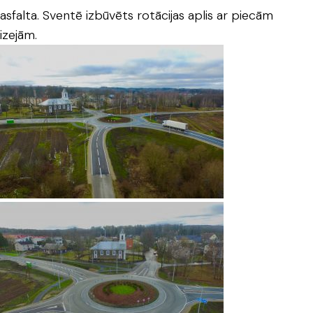
asfalta. Sventē izbūvēts rotācijas aplis ar piecām
izejām.