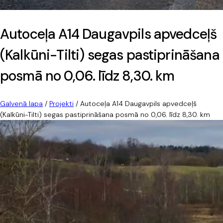
Autoceļa A14 Daugavpils apvedceļš
(Kalkūni-Tilti) segas pastiprināšana
posmā no 0,06. līdz 8,30. km
Galvenā lapa
/
Projekti
/
Autoceļa A14 Daugavpils apvedceļš
(Kalkūni-Tilti) segas pastiprināšana posmā no 0,06. līdz 8,30. km