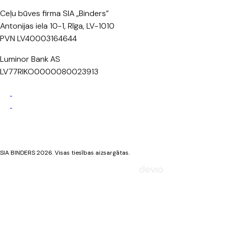
Ceļu būves firma SIA „Binders”
Antonijas iela 10-1, Rīga, LV-1010
PVN LV40003164644
Luminor Bank AS
LV77RIKO0000080023913
Privātuma politika
Sīkdatņu politika
SIA BINDERS 2026. Visas tiesības aizsargātas.
Mājaslapa izstrādāta