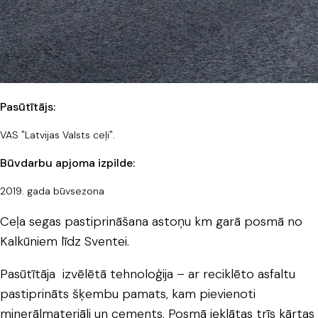
Pasūtītājs:
VAS "Latvijas Valsts ceļi".
Būvdarbu apjoma izpilde:
2019. gada būvsezona
Ceļa segas pastiprināšana astoņu km garā posmā no
Kalkūniem līdz Sventei.
Pasūtītāja izvēlētā tehnoloģija – ar reciklēto asfaltu
pastiprināts šķembu pamats, kam pievienoti
minerālmateriāli un cements. Posmā ieklātas trīs kārtas