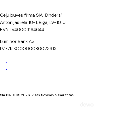
Ceļu būves firma SIA „Binders”
Antonijas iela 10-1, Rīga, LV-1010
PVN LV40003164644
Luminor Bank AS
LV77RIKO0000080023913
Privātuma politika
Sīkdatņu politika
SIA BINDERS 2026. Visas tiesības aizsargātas.
Mājaslapa izstrādāta