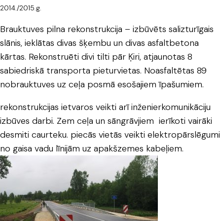
2014./2015.g.
Brauktuves pilna rekonstrukcija – izbūvēts salizturīgais
slānis, ieklātas divas šķembu un divas asfaltbetona
kārtas. Rekonstruēti divi tilti pār Ķiri, atjaunotas 8
sabiedriskā transporta pieturvietas. Noasfaltētas 89
nobrauktuves uz ceļa posmā esošajiem īpašumiem.
rekonstrukcijas ietvaros veikti arī inženierkomunikāciju
izbūves darbi. Zem ceļa un sāngrāvjiem ierīkoti vairāki
desmiti caurteku. piecās vietās veikti elektropārslēgumi
no gaisa vadu līnijām uz apakšzemes kabeļiem.