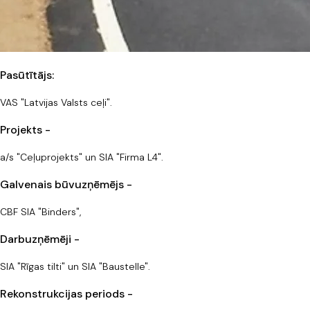
Pasūtītājs:
VAS "Latvijas Valsts ceļi".
Projekts -
a/s "Ceļuprojekts" un SIA "Firma L4".
Galvenais būvuzņēmējs -
CBF SIA "Binders",
Darbuzņēmēji -
SIA "Rīgas tilti" un SIA "Baustelle".
Rekonstrukcijas periods -