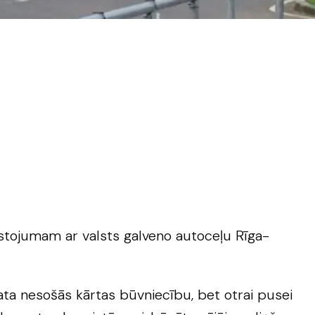
stojumam ar valsts galveno autoceļu Rīga-
ta nesošās kārtas būvniecību, bet otrai pusei