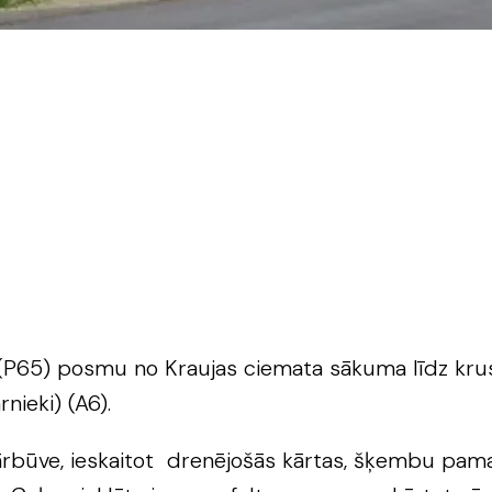
 (P65) posmu no Kraujas ciemata sākuma līdz kru
nieki) (A6).
ārbūve, ieskaitot drenējošās kārtas, šķembu pama