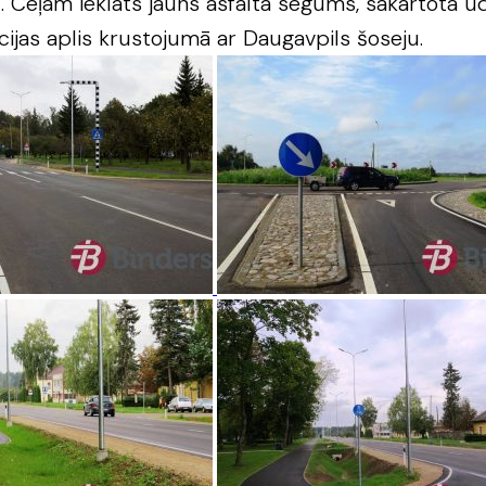
u. Ceļam ieklāts jauns asfalta segums, sakārtota ū
cijas aplis krustojumā ar Daugavpils šoseju.