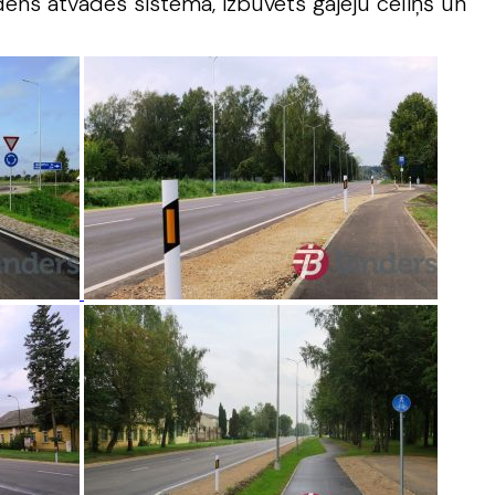
dens atvades sistēma, izbūvēts gājēju celiņš un