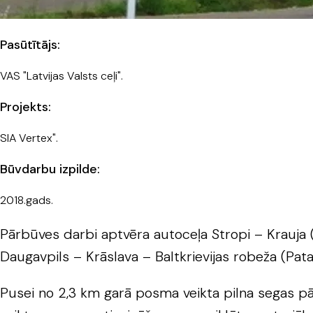
Pasūtītājs:
VAS "Latvijas Valsts ceļi".
Projekts:
SIA Vertex".
Būvdarbu izpilde:
2018.gads.
Pārbūves darbi aptvēra autoceļa Stropi – Krauja
Daugavpils – Krāslava – Baltkrievijas robeža (Patar
Pusei no 2,3 km garā posma veikta pilna segas p