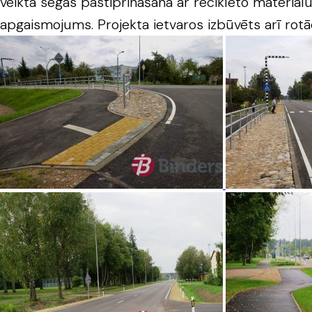
veikta segas pastiprināšana ar reciklēto materiāl
apgaismojums. Projekta ietvaros izbūvēts arī rotā