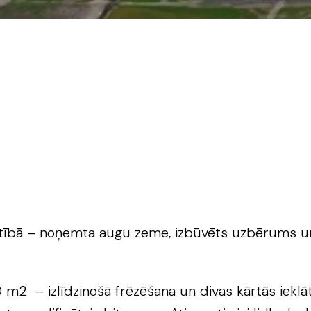
tībā – noņemta augu zeme, izbūvēts uzbērums un 
00 m2 – izlīdzinošā frēzēšana un divas kārtās iek