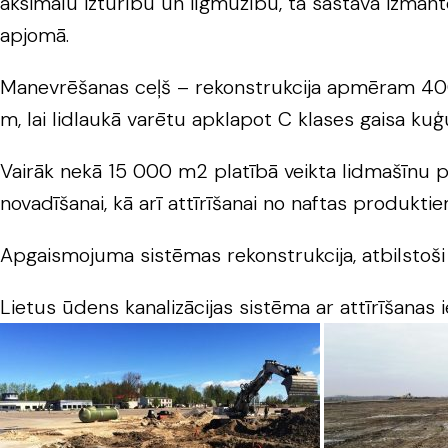
aksimālu izturību un ilgmūžību, tā sastāvā izmant
apjomā.
Manevrēšanas ceļš – rekonstrukcija apmēram 4000 
m, lai lidlaukā varētu apklapot C klases gaisa kuģ
Vairāk nekā 15 000 m2 platībā veikta lidmašīnu p
novadīšanai, kā arī attīrīšanai no naftas produkti
Apgaismojuma sistēmas rekonstrukcija, atbilstoši I
Lietus ūdens kanalizācijas sistēma ar attīrīšanas 