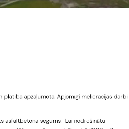
platība apzaļumota. Apjomīgi meliorācijas darbi
lāts asfaltbetona segums. Lai nodrošinātu