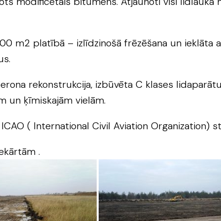
ots modificētais bitumens. Atjaunoti visi lidlauk
m2 platībā – izlīdzinošā frēzēšana un ieklāta asf
us.
erona rekonstrukcija, izbūvēta C klases lidaparāt
em un ķīmiskajām vielām.
CAO ( International Civil Aviation Organization) s
iekārtām .