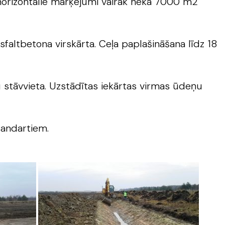
a horizontālie marķējumi vairāk nekā 7000 m2
altbetona virskārta. Ceļa paplašināšana līdz 18
u stāvvieta. Uzstādītas iekārtas virmas ūdeņu
tandartiem.