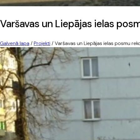
Varšavas un Liepājas ielas posm
Galvenā lapa
/
Projekti
/
Varšavas un Liepājas ielas posmu reko