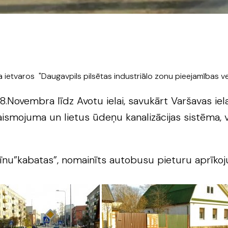
ta ietvaros "Daugavpils pilsētas industriālo zonu pieejamības ve
.Novembra līdz Avotu ielai, savukārt Varšavas iela
aismojuma un lietus ūdeņu kanalizācijas sistēma, 
mašīnu”kabatas”, nomainīts autobusu pieturu aprīko