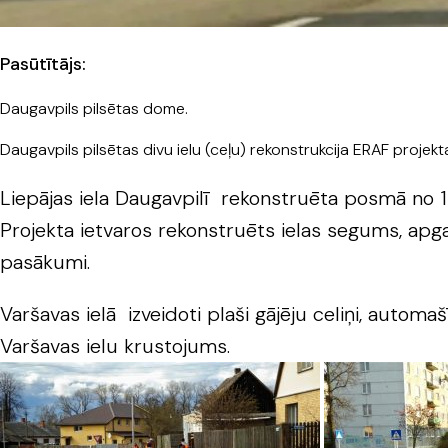
Pasūtītājs:
Daugavpils pilsētas dome.
Daugavpils pilsētas divu ielu (ceļu) rekonstrukcija ERAF projek
Liepājas iela Daugavpilī rekonstruēta posmā no 18
Projekta ietvaros rekonstruēts ielas segums, apg
pasākumi.
Varšavas ielā izveidoti plaši gājēju celiņi, auto
Varšavas ielu krustojums.