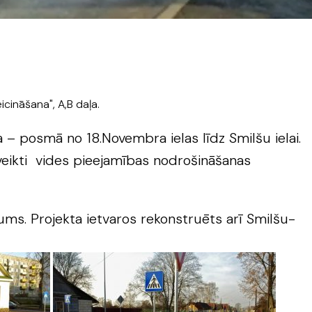
icināšana", A,B daļa.
 – posmā no 18.Novembra ielas līdz Smilšu ielai.
veikti vides pieejamības nodrošināšanas
jums. Projekta ietvaros rekonstruēts arī Smilšu-