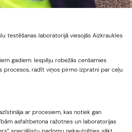
u testēšanas laboratorijā viesojās Aizkraukles
ākiem gadiem. Iespēju robežās cenšamies
as procesos, radīt viņos pirmo izpratni par ceļu
azīstināja ar procesiem, kas notiek gan
ībām asfaltbetona ražotnes un laboratorijas
nders” speciālistu padomu nekautrēties sākt