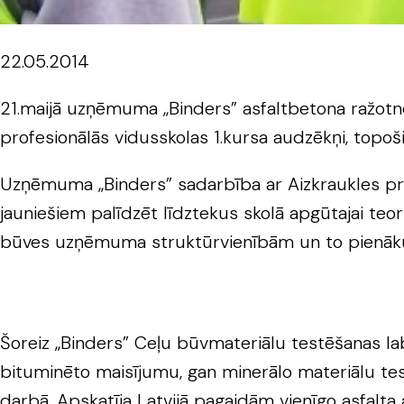
22.05.2014
21.maijā uzņēmuma „Binders” asfaltbetona ražotnē
profesionālās vidusskolas 1.kursa audzēkņi, topo
Uzņēmuma „Binders” sadarbība ar Aizkraukles pro
jauniešiem palīdzēt līdztekus skolā apgūtajai teor
būves uzņēmuma struktūrvienībām un to pienā
Šoreiz „Binders” Ceļu būvmateriālu testēšanas lab
bituminēto maisījumu, gan minerālo materiālu tes
darbā. Apskatīja Latvijā pagaidām vienīgo asfalta