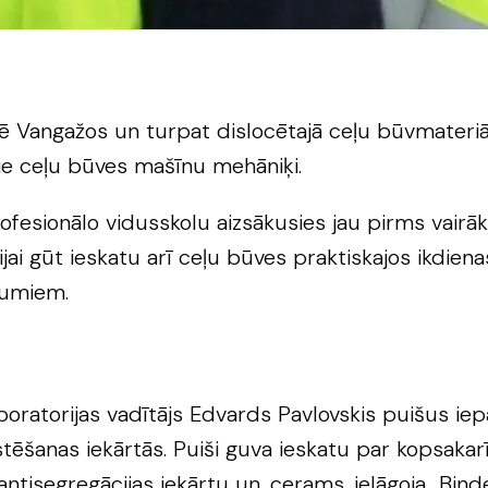
 Vangažos un turpat dislocētajā ceļu būvmateriāl
šie ceļu būves mašīnu mehāniķi.
fesionālo vidusskolu aizsākusies jau pirms vair
ijai gūt ieskatu arī ceļu būves praktiskajos ikdien
kumiem.
oratorijas vadītājs Edvards Pavlovskis puišus iep
tēšanas iekārtās. Puiši guva ieskatu par kopsakar
 antisegregācijas iekārtu un, cerams, ielāgoja „Bi