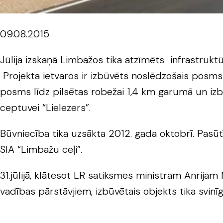
09.08.2015
Jūlija izskaņā Limbažos tika atzīmēts infrastruktū
Projekta ietvaros ir izbūvēts noslēdzošais posm
posms līdz pilsētas robežai 1,4 km garumā un izb
ceptuvei “Lielezers”.
Būvniecība tika uzsākta 2012. gada oktobrī. Pas
SIA “Limbažu ceļi”.
31.jūlijā, klātesot LR satiksmes ministram Anrij
vadības pārstāvjiem, izbūvētais objekts tika svinīgi