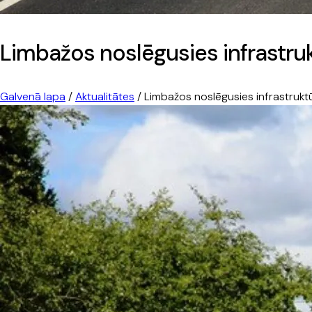
Limbažos noslēgusies infrastru
Galvenā lapa
/
Aktualitātes
/
Limbažos noslēgusies infrastrukt