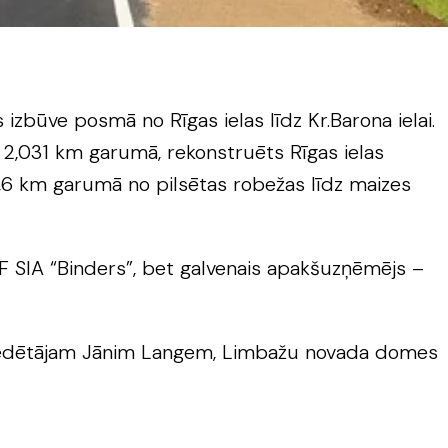
izbūve posmā no Rīgas ielas līdz Kr.Barona ielai.
2,031 km garumā, rekonstruēts Rīgas ielas
1,6 km garumā no pilsētas robežas līdz maizes
 SIA “Binders”, bet galvenais apakšuzņēmējs –
iekšsēdētājam Jānim Langem, Limbažu novada domes