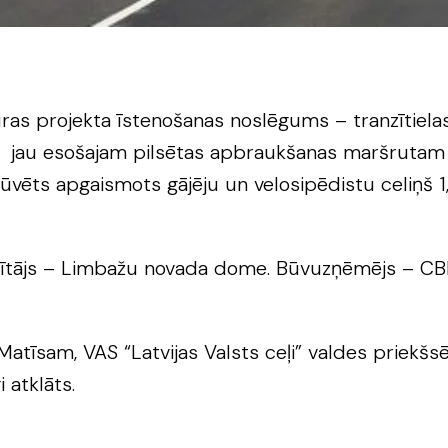
ras projekta īstenošanas noslēgums – tranzītielas 
s jau esošajam pilsētas apbraukšanas maršrutam 
ūvēts apgaismots gājēju un velosipēdistu celiņš 
ūtītājs – Limbažu novada dome. Būvuzņēmējs – CBF
am Matīsam, VAS “Latvijas Valsts ceļi” valdes pr
 atklāts.