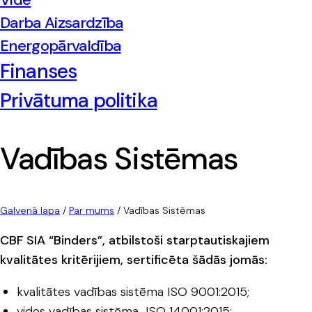
Darba Aizsardzība
Energopārvaldība
Finanses
Privātuma politika
Vadības Sistēmas
Galvenā lapa
/
Par mums
/
Vadības Sistēmas
CBF SIA “Binders”, atbilstoši starptautiskajiem
kvalitātes kritērijiem, sertificēta šādās jomās:
kvalitātes vadības sistēma ISO 9001:2015;
vides vadības sistēma ISO 14001:2015;