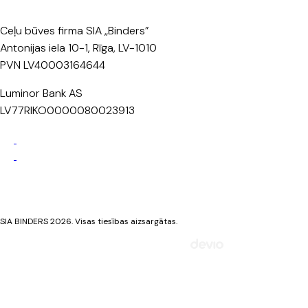
Ceļu būves firma SIA „Binders”
Antonijas iela 10-1, Rīga, LV-1010
PVN LV40003164644
Luminor Bank AS
LV77RIKO0000080023913
Privātuma politika
Sīkdatņu politika
SIA BINDERS 2026. Visas tiesības aizsargātas.
Mājaslapa izstrādāta