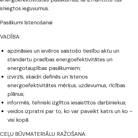
sniegtos ieguvumus.
Pasākumi īstenošanai
VADĪBA:
apzināsies un ievēros saistošo tiesību aktu un
standartu prasības energoefektivitātes un
energotaupības pasākumiem;
izvirzīs, skaidri definēs un īstenos
energoefektivitātes mērķus, uzdevumus, rīcības
plānus;
informēs, tehniski izglītos iesaistītos darbiniekus;
veidos izpratni par to, ko var paveikt katrs un ko –
visi kopā.
CEĻU BŪVMATERIĀLU RAŽOŠANA: