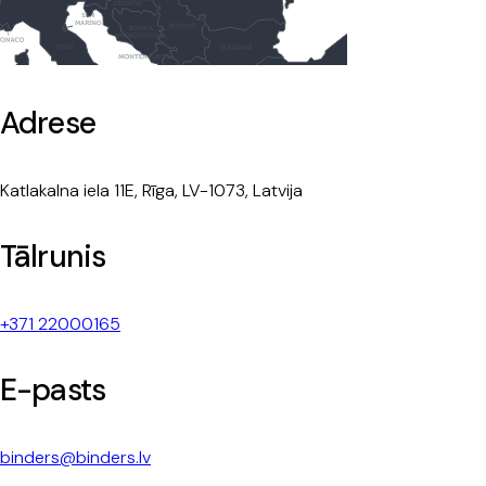
Adrese
Katlakalna iela 11E, Rīga, LV-1073, Latvija
Tālrunis
+371 22000165
E-pasts
binders@binders.lv