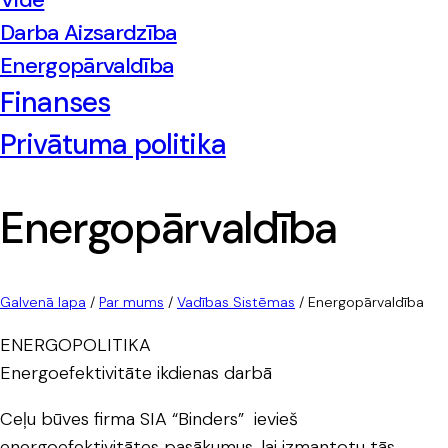
Darba Aizsardzība
Energopārvaldība
Finanses
Privātuma politika
Energopārvaldība
Galvenā lapa
/
Par mums
/
Vadības Sistēmas
/
Energopārvaldība
ENERGOPOLITIKA
Energoefektivitāte ikdienas darbā
Ceļu būves firma SIA “Binders” ievieš
energoefektivitātes pasākumus, lai izmantotu tās