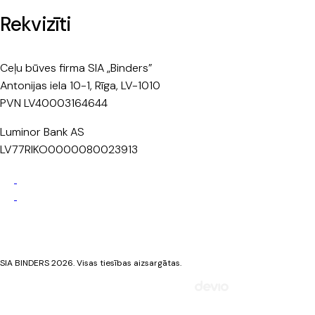
Rekvizīti
Ceļu būves firma SIA „Binders”
Antonijas iela 10-1, Rīga, LV-1010
PVN LV40003164644
Luminor Bank AS
LV77RIKO0000080023913
Privātuma politika
Sīkdatņu politika
SIA BINDERS 2026. Visas tiesības aizsargātas.
Mājaslapa izstrādāta