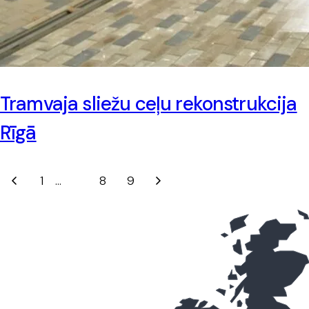
Tramvaja sliežu ceļu rekonstrukcija
Rīgā
1
…
7
8
9