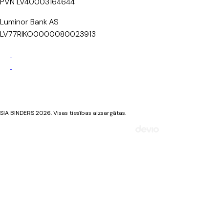
PVN LV40003164644
Luminor Bank AS
LV77RIKO0000080023913
Privātuma politika
Sīkdatņu politika
SIA BINDERS 2026. Visas tiesības aizsargātas.
Mājaslapa izstrādāta