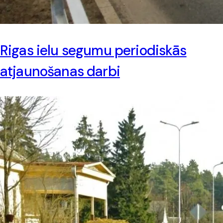
Rigas ielu segumu periodiskās
atjaunošanas darbi