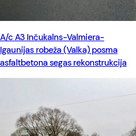
A/c A3 Inčukalns-Valmiera-
Igaunijas robeža (Valka) posma
asfaltbetona segas rekonstrukcija