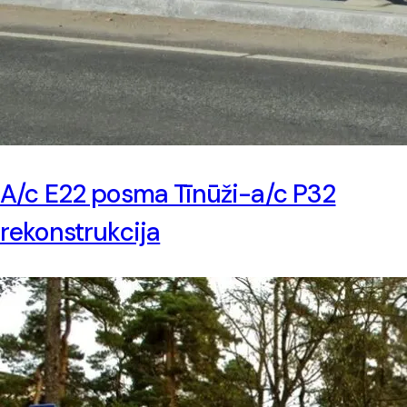
A/c E22 posma Tīnūži-a/c P32
rekonstrukcija