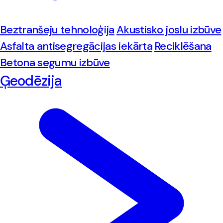
Beztranšeju tehnoloģija
Akustisko joslu izbūve
Asfalta antisegregācijas iekārta
Reciklēšana
Betona segumu izbūve
Ģeodēzija