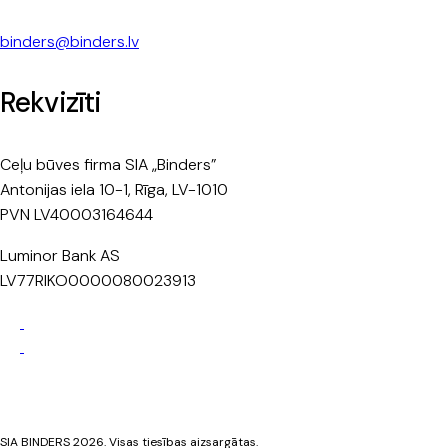
binders@binders.lv
Rekvizīti
Ceļu būves firma SIA „Binders”
Antonijas iela 10-1, Rīga, LV-1010
PVN LV40003164644
Luminor Bank AS
LV77RIKO0000080023913
Privātuma politika
Sīkdatņu politika
SIA BINDERS 2026. Visas tiesības aizsargātas.