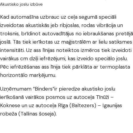
Akustisko joslu izbūve
Kad automašīna uzbrauc uz ceļa segumā speciāli
izveidotas akustiskās jeb ribjoslas, rodas vibrācija un
troksnis, brīdinot autovadītājus no iebraukšanas pretējā
joslā. Tās tiek ierīkotas uz maģistrālēm ar lielu satiksmes
intensitāti. Uz ass līnijas noteiktos izmēros tiek izveidoti
vairākus cm dziļi iefrēzējumi, kas izveido speciālo joslu.
Pēc iefrēzēšanas ass līnija tiek pārklāta ar termoplasta
horizontālo marķējumu.
Uzņēmumam “Binders”ir pieredze akustisko joslu
ierīkošanā vairākos posmos uz autoceļa Tīnūži –
Koknese un uz autoceļa Rīga (Baltezers) – Igaunijas
robeža (Tallinas šoseja).