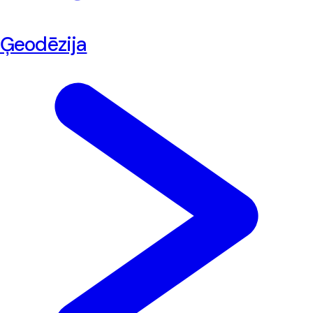
Ģeodēzija