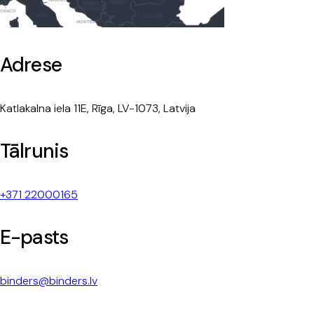
Adrese
Katlakalna iela 11E, Rīga, LV-1073, Latvija
Tālrunis
+371 22000165
E-pasts
binders@binders.lv