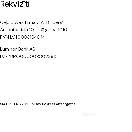
Rekvizīti
Ceļu būves firma SIA „Binders”
Antonijas iela 10-1, Rīga, LV-1010
PVN LV40003164644
Luminor Bank AS
LV77RIKO0000080023913
Privātuma politika
Sīkdatņu politika
SIA BINDERS 2026. Visas tiesības aizsargātas.
Mājaslapa izstrādāta