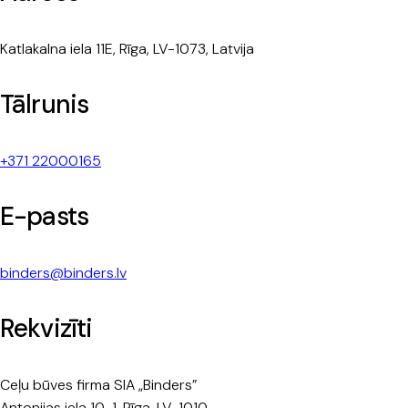
Katlakalna iela 11E, Rīga, LV-1073, Latvija
Tālrunis
+371 22000165
E-pasts
binders@binders.lv
Rekvizīti
Ceļu būves firma SIA „Binders”
Antonijas iela 10-1, Rīga, LV-1010