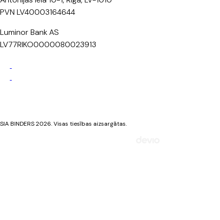
PVN LV40003164644
Luminor Bank AS
LV77RIKO0000080023913
Privātuma politika
Sīkdatņu politika
SIA BINDERS 2026. Visas tiesības aizsargātas.
Mājaslapa izstrādāta