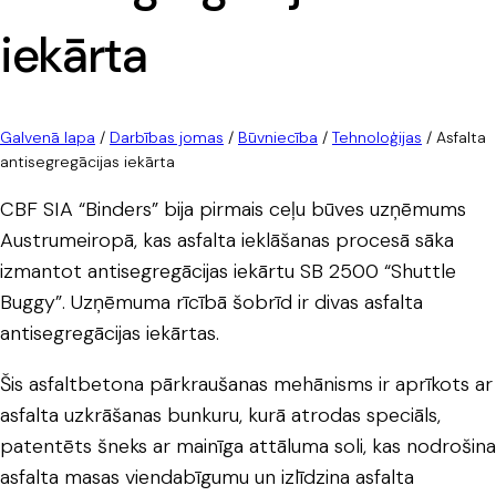
iekārta
Galvenā lapa
/
Darbības jomas
/
Būvniecība
/
Tehnoloģijas
/
Asfalta
antisegregācijas iekārta
CBF SIA “Binders” bija pirmais ceļu būves uzņēmums
Austrumeiropā, kas asfalta ieklāšanas procesā sāka
izmantot antisegregācijas iekārtu SB 2500 “Shuttle
Buggy”. Uzņēmuma rīcībā šobrīd ir divas asfalta
antisegregācijas iekārtas.
Šis asfaltbetona pārkraušanas mehānisms ir aprīkots ar
asfalta uzkrāšanas bunkuru, kurā atrodas speciāls,
patentēts šneks ar mainīga attāluma soli, kas nodrošina
asfalta masas viendabīgumu un izlīdzina asfalta