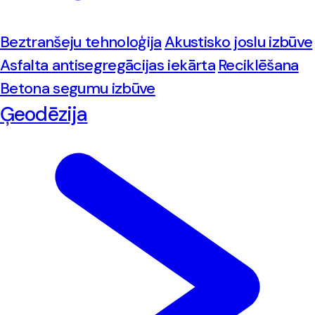
Beztranšeju tehnoloģija
Akustisko joslu izbūve
Asfalta antisegregācijas iekārta
Reciklēšana
Betona segumu izbūve
Ģeodēzija