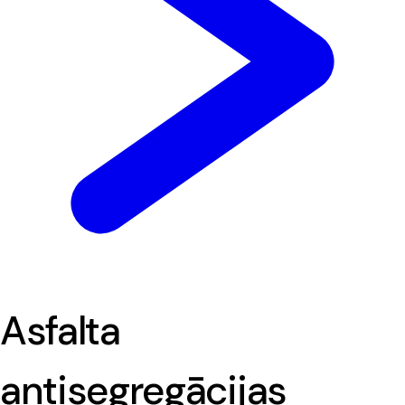
Asfalta
antisegregācijas