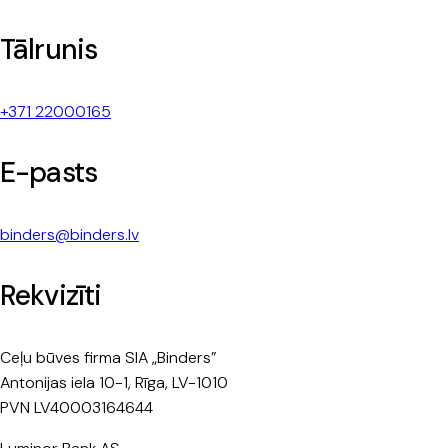
Tālrunis
+371 22000165
E-pasts
binders@binders.lv
Rekvizīti
Ceļu būves firma SIA „Binders”
Antonijas iela 10-1, Rīga, LV-1010
PVN LV40003164644