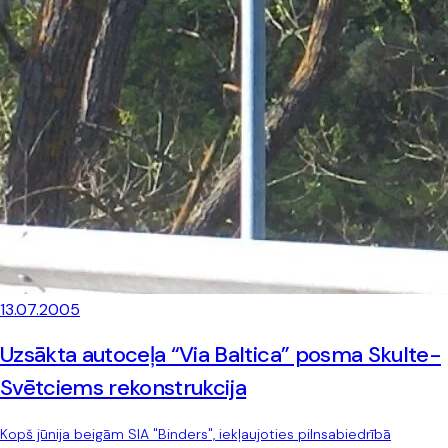
13.07.2005
Uzsākta autoceļa “Via Baltica” posma Skulte-
Svētciems rekonstrukcija
Kopš jūnija beigām SIA "Binders", iekļaujoties pilnsabiedrībā