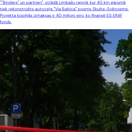
""Binders" un partneri", strādā Limbažu rajonā, kur 40 km garumā
tiek rekonstruēts autoceļa "Via Baltica" posms Skulte-Svētciems.
Projekta kopējās izmaksas ir 40 miljoni eiro, ko finansē ES ERAF
fonds.