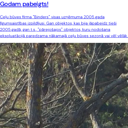
Godam pabeigts!
Ceļu būves firma "Binders" visas uzņēmuma 2005.gada
līgumsaistības izpildījusi. Gan objektos, kas bija jāpabeidz tieši
2005.gadā, gan t.s., "pārejošajos" objektos, kuru nodošana
ekspluatācijā paredzama nākamajā ceļu būves sezonā vai vēl vēlāk.