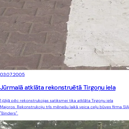
03.07.2005
Jūrmalā atklāta rekonstruētā Tirgoņu iela
1.jūlijā pēc rekonstrukcijas satiksmei tika atklāta Tirgoņu iela
Majoros. Rekonstrukciju trīs mēnešu laikā veica ceļu būves firma SIA
"Binders".