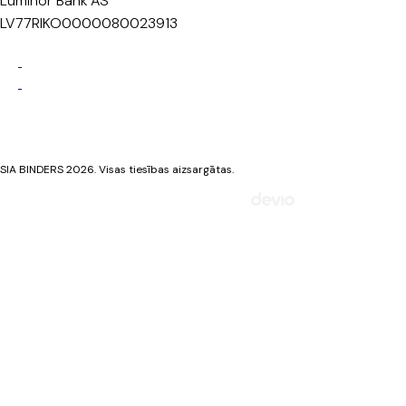
Luminor Bank AS
LV77RIKO0000080023913
Privātuma politika
Sīkdatņu politika
SIA BINDERS 2026. Visas tiesības aizsargātas.
Mājaslapa izstrādāta