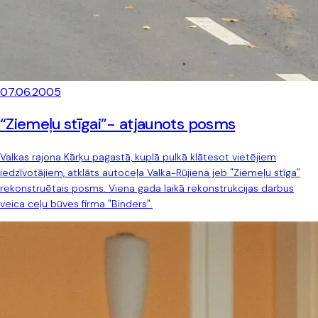
07.06.2005
“Ziemeļu stīgai”- atjaunots posms
Valkas rajona Kārķu pagastā, kuplā pulkā klātesot vietējiem
iedzīvotājiem, atklāts autoceļa Valka-Rūjiena jeb "Ziemeļu stīga"
rekonstruētais posms. Viena gada laikā rekonstrukcijas darbus
veica ceļu būves firma "Binders".