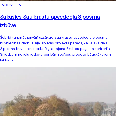
15.08.2005
Sākusies Saulkrastu apvedceļa 3.posma
izbūve
Šobrīd turpinās janvārī uzsāktie Saulkrastu apvedceļa 3.posma
būvniecības darbi. Ceļa izbūves projekts paredz, ka lielākā daļa
3.posma būvdarbu notiks Rīgas rajona Skultes pagasta teritorijā.
Sniedzam nelielu ieskatu par būvniecības procesa būtiskākajiem
faktiem.