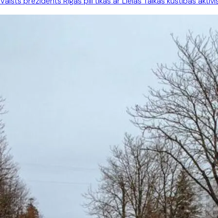
Valsts prezidents Rīgas pilī tikās ar Lielās Talkas kustības aktī