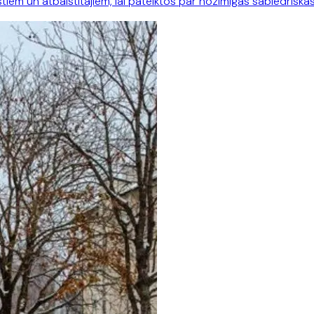
vistiem un atbalstītājiem, lai pateiktos par nozīmīgās sabiedriskā