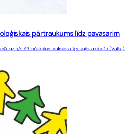
loģiskais pārtraukums līdz pavasarim
mā uz a/c A3 Inčukalns-Valmiera-Igaunijas robeža (Valka).