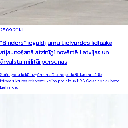
25.09.2014
“Binders” ieguldījumu Lielvārdes lidlauka
atjaunošanā atzinīgi novērtē Latvijas un
ārvalstu militārpersonas
Sešu gadu laikā uzņēmums īstenojis dažādus militārās
infrastruktūras rekonstrukcijas projektus NBS Gaisa spēku bāzē
Lielvārdē.