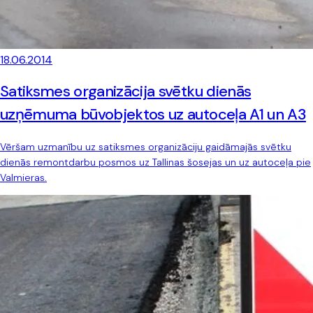
18.06.2014
Satiksmes organizācija svētku dienās
uzņēmuma būvobjektos uz autoceļa A1 un A3
Vēršam uzmanību uz satiksmes organizāciju gaidāmajās svētku
dienās remontdarbu posmos uz Tallinas šosejas un uz autoceļa pie
Valmieras.