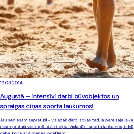
19.08.2014
Augustā – intensīvi darbi būvobjektos un
spraigas cīņas sporta laukumos!
Jau sen esam sapratuši - vislabāk darbi sokas tad, ja pareizajā laikā
esam pratuši visi kopā atvilkt elpu. Vislabāk -sporta laukumos, brīvā
dabā, kopā ar ģimenes locekļiem.