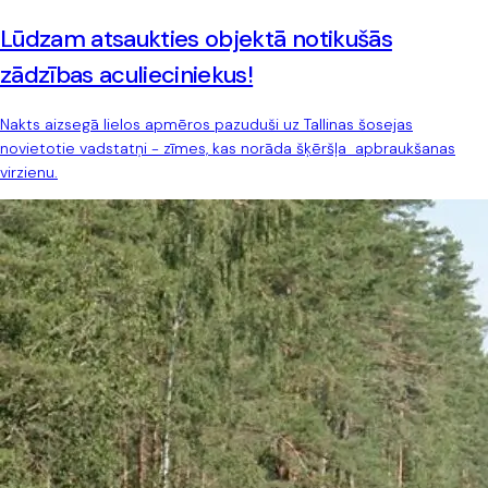
Lūdzam atsaukties objektā notikušās
zādzības aculieciniekus!
Nakts aizsegā lielos apmēros pazuduši uz Tallinas šosejas
novietotie vadstatņi - zīmes, kas norāda šķēršļa apbraukšanas
virzienu.