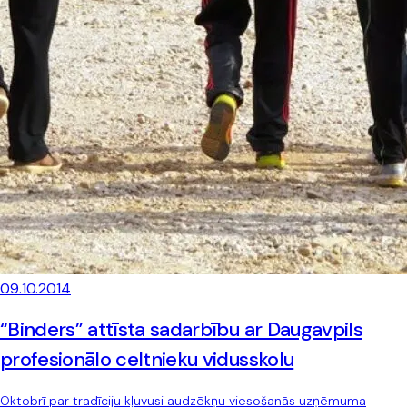
09.10.2014
“Binders” attīsta sadarbību ar Daugavpils
profesionālo celtnieku vidusskolu
Oktobrī par tradīciju kļuvusi audzēkņu viesošanās uzņēmuma