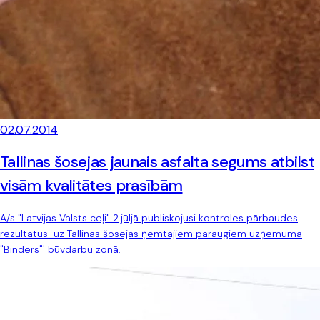
02.07.2014
Tallinas šosejas jaunais asfalta segums atbilst
visām kvalitātes prasībām
A/s "Latvijas Valsts ceļi" 2.jūljā publiskojusi kontroles pārbaudes
rezultātus uz Tallinas šosejas ņemtajiem paraugiem uzņēmuma
"Binders"' būvdarbu zonā.