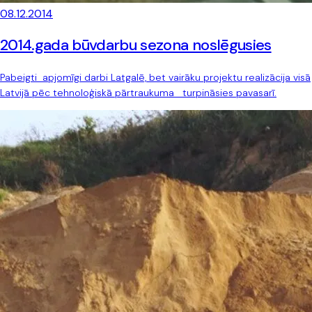
08.12.2014
2014.gada būvdarbu sezona noslēgusies
Pabeigti apjomīgi darbi Latgalē, bet vairāku projektu realizācija visā
Latvijā pēc tehnoloģiskā pārtraukuma turpināsies pavasarī.