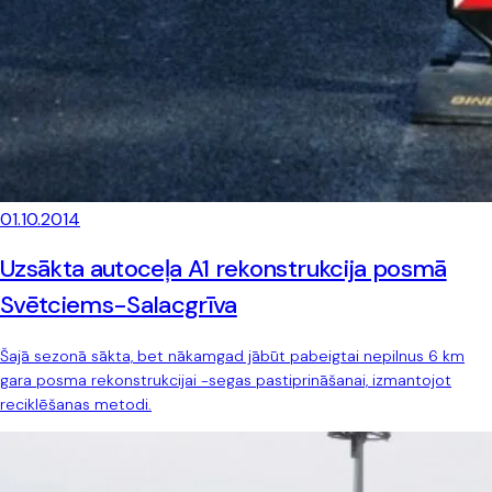
01.10.2014
Uzsākta autoceļa A1 rekonstrukcija posmā
Svētciems-Salacgrīva
Šajā sezonā sākta, bet nākamgad jābūt pabeigtai nepilnus 6 km
gara posma rekonstrukcijai -segas pastiprināšanai, izmantojot
reciklēšanas metodi.