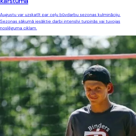
karstumā
Augustu var uzskatīt par ceļu būvdarbu sezonas kulmināciju.
Sezonas sākumā iesāktie darbi intensīvi turpinās vai tuvojas
noslēguma ciklam.