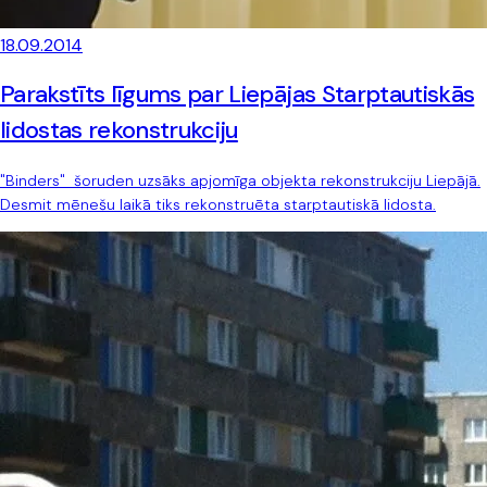
18.09.2014
Parakstīts līgums par Liepājas Starptautiskās
lidostas rekonstrukciju
"Binders" šoruden uzsāks apjomīga objekta rekonstrukciju Liepājā.
Desmit mēnešu laikā tiks rekonstruēta starptautiskā lidosta.