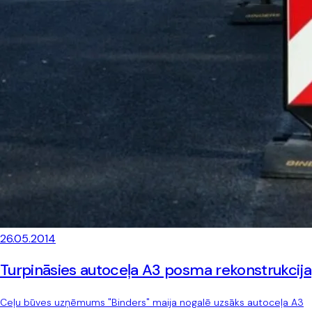
26.05.2014
Turpināsies autoceļa A3 posma rekonstrukcija
Ceļu būves uzņēmums "Binders" maija nogalē uzsāks autoceļa A3